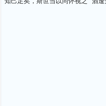
知己足矣，斯世当以同怀视之”“酒逢