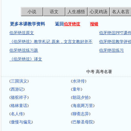
小说
语文
人生感悟
心灵鸡汤
名人名言
更多本课教学资料 返回
伯牙绝弦
报错
伯牙绝弦原文
伯牙绝弦PPT课
《伯牙绝弦》教学札记 原来，文言文教好并不
伯牙绝弦教学评
伯牙绝弦练习题
伯牙绝弦练习
《伯牙绝弦》译文
中考 高考名著
三国演义
水浒传
《
》
《
》
西游记
童年
《
》
《
》
骆驼祥子
朝花夕拾
《
》
《
》
格林童话
海底两万里
《
》
《
》
名人传
聊斋志异
《
》
《
》
傲慢与偏见
巴黎圣母院
《
》
《
》