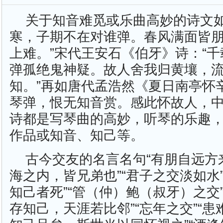
关于知音难觅或乐曲高妙的诗文如
寒，子期不在对谁弹。春风满面皆
上难。”宋代王安石《伯牙》诗：“
弹孤绝鬼神疑。故人舍我归黄壤，
知。”再如唐代孟浩然《夏日南亭怀
琴弹，恨无知音赏。感此怀故人，中
诗都是写琴曲的高妙，听琴的乐趣
作品或知音、知己等。
古今交友的名言名句“有朋自远方来
海之内，皆兄弟也”“君子之交淡如水”
知己者死”“管（仲）鲍（叔牙）之交”
存知己，天涯若比邻”“忘年之交”“患