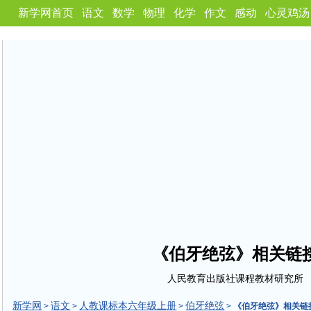
新学网首页
语文
数学
物理
化学
作文
感动
心灵鸡汤
《伯牙绝弦》相关链
人民教育出版社课程教材研究所
新学网
语文
人教课标本六年级上册
伯牙绝弦
>
>
>
>
《伯牙绝弦》相关链