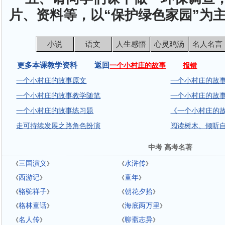
片、资料等，以“保护绿色家园”为
小说
语文
人生感悟
心灵鸡汤
名人名言
更多本课教学资料 返回
一个小村庄的故事
报错
一个小村庄的故事原文
一个小村庄的故事
一个小村庄的故事教学随笔
一个小村庄的故
一个小村庄的故事练习题
《一个小村庄的
走可持续发展之路角色扮演
阅读树木、倾听
中考 高考名著
三国演义
水浒传
《
》
《
》
西游记
童年
《
》
《
》
骆驼祥子
朝花夕拾
《
》
《
》
格林童话
海底两万里
《
》
《
》
名人传
聊斋志异
《
》
《
》