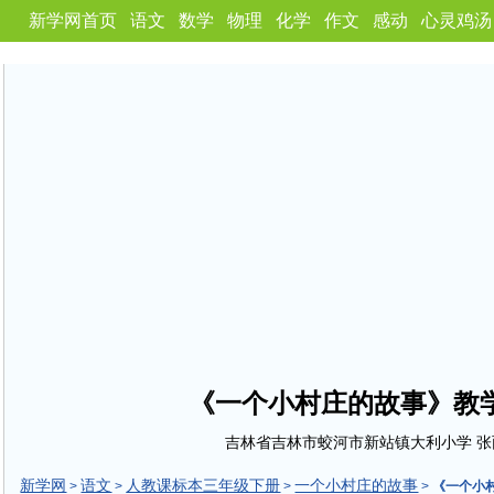
新学网首页
语文
数学
物理
化学
作文
感动
心灵鸡汤
《一个小村庄的故事》教
吉林省吉林市蛟河市新站镇大利小学 张
新学网
语文
人教课标本三年级下册
一个小村庄的故事
>
>
>
>
《一个小