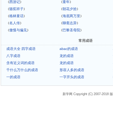
西游记
童年
《
》
《
》
骆驼祥子
朝花夕拾
《
》
《
》
格林童话
海底两万里
《
》
《
》
名人传
聊斋志异
《
》
《
》
傲慢与偏见
巴黎圣母院
《
》
《
》
常用成语
成语大全 四字成语
abac的成语
八字成语
龙的成语
含有近义词的成语
龙的成语
千什么万什么的成语
形容人多的成语
一的成语
一字开头的成语
新学网 Copyright (C) 2007-2018 