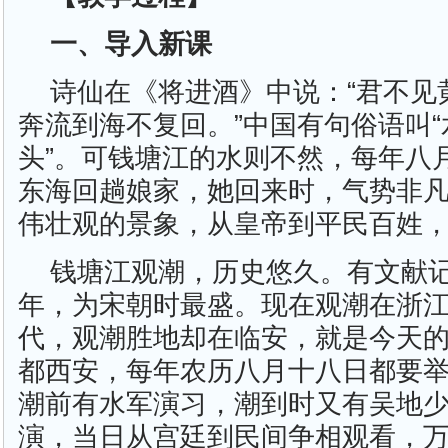
一、导入新课
诗仙在《将进酒》中说：“君不见
奔流到海不复回。”中国有句俗语叫
头”。可钱塘江的水则不然，每年八
东海回趟娘家，她回来时，气势非
伟壮观的景象，从皇帝到平民百姓
钱塘江观潮，历史悠久。有文献
年，为宋朝时最盛。现在观潮在浙
代，观潮胜地却在临安，就是今天
都西安，每年农历八月十八日都要
潮前有水军演习，潮到时又有吴地
演，当日从宫廷到民间争相观看，