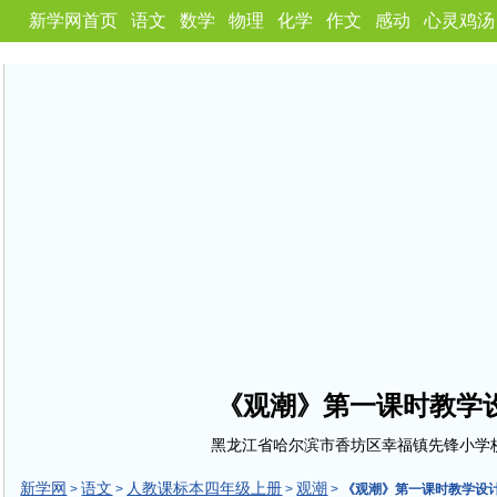
新学网首页
语文
数学
物理
化学
作文
感动
心灵鸡汤
《观潮》第一课时教学
黑龙江省哈尔滨市香坊区幸福镇先锋小学校
新学网
语文
人教课标本四年级上册
观潮
>
>
>
>
《观潮》第一课时教学设