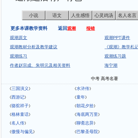
小说
语文
人生感悟
心灵鸡汤
名人名言
更多本课教学资料 返回
观潮
报错
观潮原文
观潮PPT课件
观潮教材分析及教学建议
《观潮》教学札
观潮练习
观潮练习题
作者赵宗成、朱明元及相关资料
海宁潮
中考 高考名著
三国演义
水浒传
《
》
《
》
西游记
童年
《
》
《
》
骆驼祥子
朝花夕拾
《
》
《
》
格林童话
海底两万里
《
》
《
》
名人传
聊斋志异
《
》
《
》
傲慢与偏见
巴黎圣母院
《
》
《
》