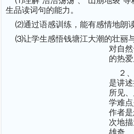
⑴理解“浩浩荡荡”、“山崩地裂”
生品读词句的能力。
⑵通过语感训练，能有感情地朗
⑶让学生感悟钱塘江大潮的壮丽
对自然
的热爱
２
是讲述
所见、
学难点
作者是
次地描
雄奇。