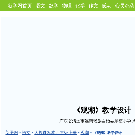
新学网首页
语文
数学
物理
化学
作文
感动
心灵鸡汤
《观潮》教学设计
广东省清远市连南瑶族自治县顺德小学 
新学网
语文
人教课标本四年级上册
观潮
>
>
>
>
《观潮》教学设计