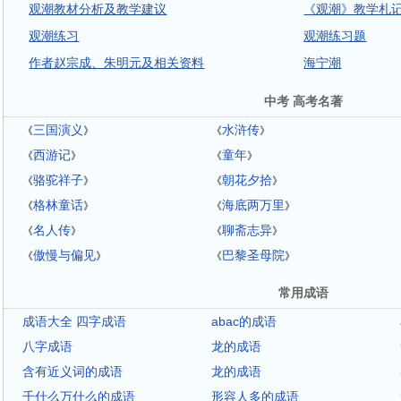
观潮教材分析及教学建议
《观潮》教学札
观潮练习
观潮练习题
作者赵宗成、朱明元及相关资料
海宁潮
中考 高考名著
三国演义
水浒传
《
》
《
》
西游记
童年
《
》
《
》
骆驼祥子
朝花夕拾
《
》
《
》
格林童话
海底两万里
《
》
《
》
名人传
聊斋志异
《
》
《
》
傲慢与偏见
巴黎圣母院
《
》
《
》
常用成语
成语大全 四字成语
abac的成语
八字成语
龙的成语
含有近义词的成语
龙的成语
千什么万什么的成语
形容人多的成语