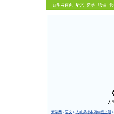
新学网首页
语文
数学
物理
化
人
新学网
语文
人教课标本四年级上册
>
>