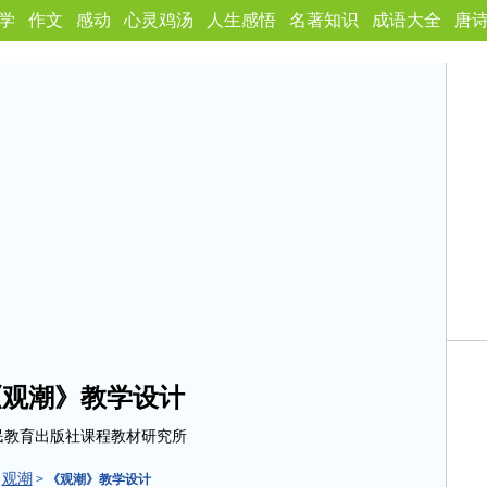
学
作文
感动
心灵鸡汤
人生感悟
名著知识
成语大全
唐
《观潮》教学设计
民教育出版社课程教材研究所
观潮
>
>
《观潮》教学设计