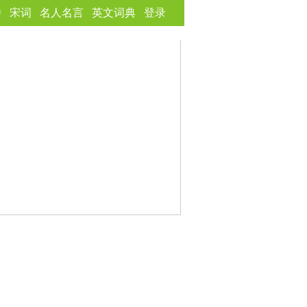
诗
宋词
名人名言
英文词典
登录