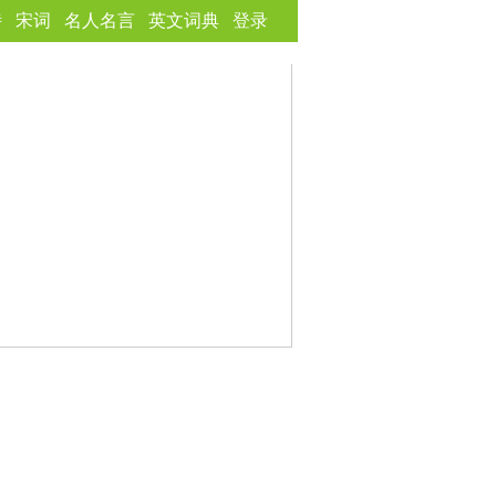
诗
宋词
名人名言
英文词典
登录