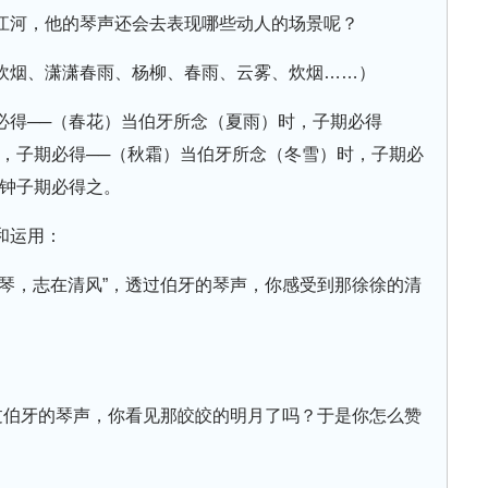
江河，他的琴声还会去表现哪些动人的场景呢？
炊烟、潇潇春雨、杨柳、春雨、云雾、炊烟……）
必得──（春花）当伯牙所念（夏雨）时，子期必得
时，子期必得──（秋霜）当伯牙所念（冬雪）时，子期必
，钟子期必得之。
和运用：
鼓琴，志在清风”，透过伯牙的琴声，你感受到那徐徐的清
透过伯牙的琴声，你看见那皎皎的明月了吗？于是你怎么赞