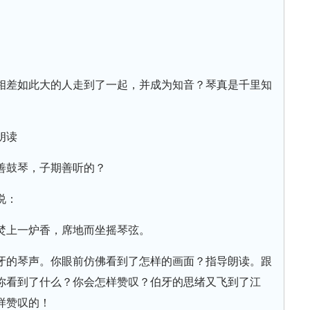
相差如此大的人走到了一起，并成为知音？琴真是千里知
朗读
善鼓琴，子期善听的？
说：
焚上一炉香，席地而坐摇琴弦。
牙的琴声。你眼前仿佛看到了怎样的画面？指导朗读。跟
你看到了什么？你会怎样赞叹？伯牙的思绪又飞到了江
样赞叹的！