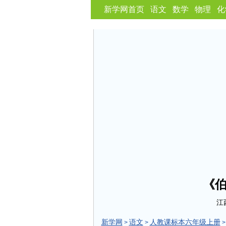
新学网首页
语文
数学
物理
化
《
江
新学网
语文
人教课标本六年级上册
>
>