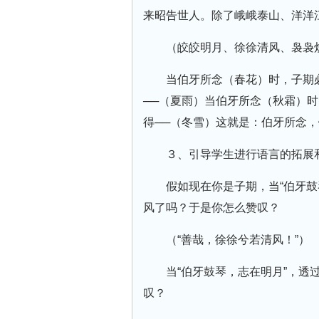
来昭告世人。除了峨峨泰山、洋洋
（皎皎明月、徐徐清风、袅袅
当伯牙所念（春花）时，子期
──（夏雨）当伯牙所念（秋霜）
得──（冬雪）这就是：伯牙所念
３、引导学生进行语言的拓展
假如现在你是子期，当“伯牙
风了吗？于是你怎么赞叹？
（“善哉，徐徐兮若清风！”）
当“伯牙鼓琴，志在明月”，
叹？