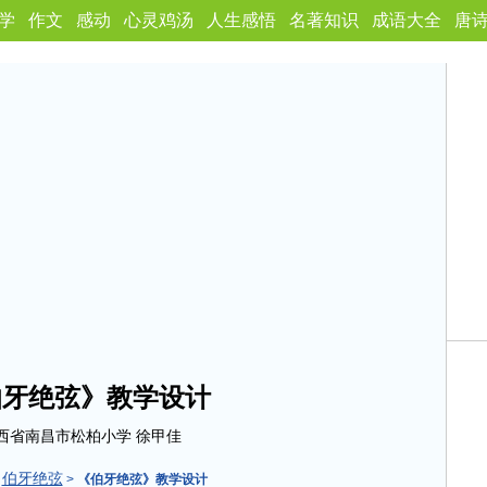
学
作文
感动
心灵鸡汤
人生感悟
名著知识
成语大全
唐
伯牙绝弦》教学设计
西省南昌市松柏小学 徐甲佳
伯牙绝弦
>
>
《伯牙绝弦》教学设计