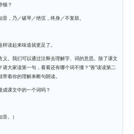
停顿？
知音，乃／破琴／绝弦，终身／不复鼓。
这样读起来味道就更足了。
含义。我们可以通过注释去理解字、词的意思。除了课文
请大家读第一句，看看还有哪个词不懂？“善”读读第二
就带着你的理解来断句朗读。
读成课文中的一个词吗？
知音。）