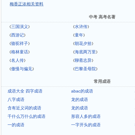
梅香正浓相关资料
中考 高考名著
三国演义
水浒传
《
》
《
》
西游记
童年
《
》
《
》
骆驼祥子
朝花夕拾
《
》
《
》
格林童话
海底两万里
《
》
《
》
名人传
聊斋志异
《
》
《
》
傲慢与偏见
巴黎圣母院
《
》
《
》
常用成语
成语大全 四字成语
abac的成语
八字成语
龙的成语
含有近义词的成语
龙的成语
千什么万什么的成语
形容人多的成语
一的成语
一字开头的成语