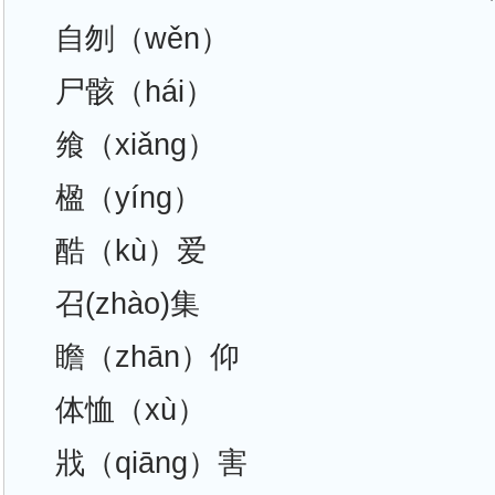
自刎（wěn）
尸骸（hái）
飨（xiǎng）
楹（yíng）
酷（kù）爱
召(zhào)集
瞻（zhān）仰
体恤（xù）
戕（qiāng）害