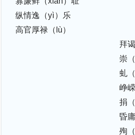
寡廉鲜（xiǎn）耻
纵情逸（yì）乐
高官厚禄（lù）
拜谒
崇（
虬（
峥嵘
捐（
昏庸(
殉（