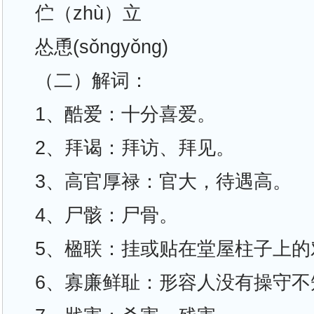
伫（zhù）立
怂恿(sǒngyǒng)
（二）解词：
1、酷爱：十分喜爱。
2、拜谒：拜访、拜见。
3、高官厚禄：官大，待遇高。
4、尸骸：尸骨。
5、楹联：挂或贴在堂屋柱子上的
6、寡廉鲜耻：形容人没有操守不