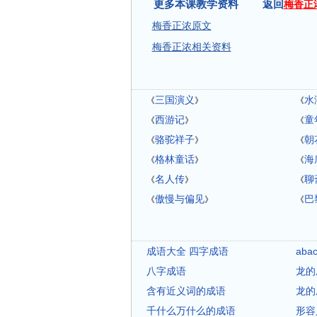
更多本课教学资料 返回
梅香正
梅香正浓原文
梅香正浓相关资料
三国演义
水
《
》
《
西游记
童
《
》
《
骆驼祥子
朝
《
》
《
格林童话
海
《
》
《
名人传
聊
《
》
《
傲慢与偏见
巴
《
》
《
成语大全 四字成语
ab
八字成语
龙的
含有近义词的成语
龙的
千什么万什么的成语
形容