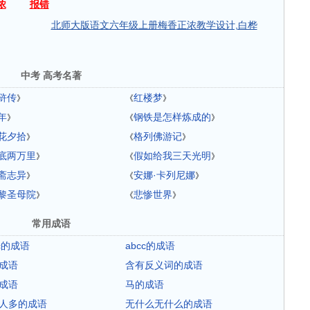
浓
报错
北师大版语文六年级上册梅香正浓教学设计,白桦
中考 高考名著
浒传
红楼梦
》
《
》
年
钢铁是怎样炼成的
》
《
》
花夕拾
格列佛游记
》
《
》
底两万里
假如给我三天光明
》
《
》
斋志异
安娜·卡列尼娜
》
《
》
黎圣母院
悲惨世界
》
《
》
常用成语
ac的成语
abcc的成语
成语
含有反义词的成语
成语
马的成语
人多的成语
无什么无什么的成语