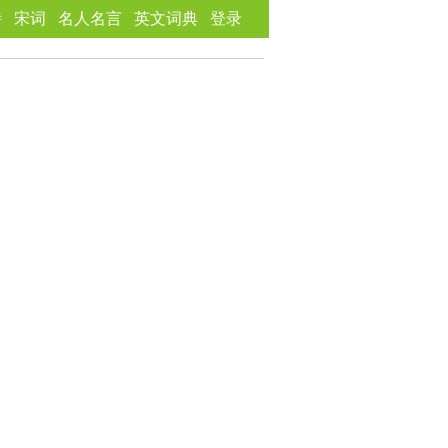
诗
宋词
名人名言
英文词典
登录