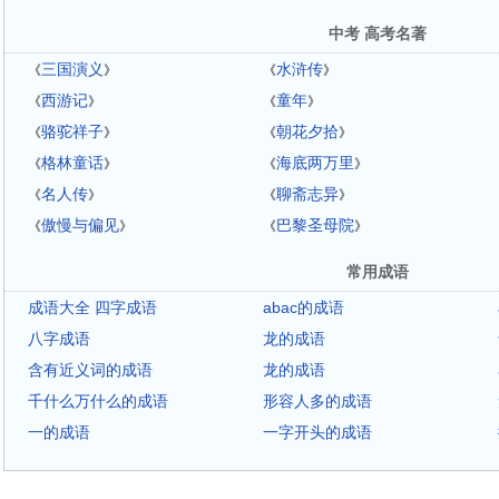
中考 高考名著
三国演义
水浒传
《
》
《
》
西游记
童年
《
》
《
》
骆驼祥子
朝花夕拾
《
》
《
》
格林童话
海底两万里
《
》
《
》
名人传
聊斋志异
《
》
《
》
傲慢与偏见
巴黎圣母院
《
》
《
》
常用成语
成语大全 四字成语
abac的成语
八字成语
龙的成语
含有近义词的成语
龙的成语
千什么万什么的成语
形容人多的成语
一的成语
一字开头的成语