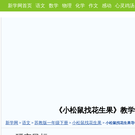
新学网首页
语文
数学
物理
化学
作文
感动
心灵鸡汤
《小松鼠找花生果》教学
新学网
语文
苏教版一年级下册
小松鼠找花生果
>
>
>
>
小松鼠找花生果导