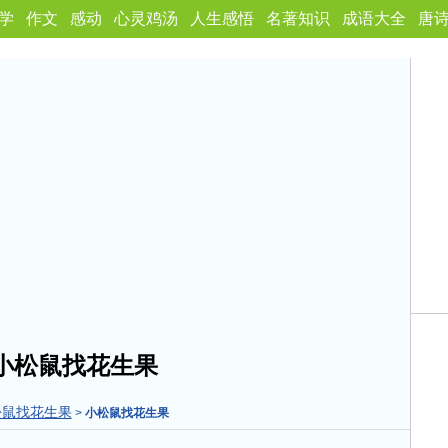
学
作文
感动
心灵鸡汤
人生感悟
名著知识
成语大全
唐
小松鼠找花生果
松鼠找花生果
>
小松鼠找花生果