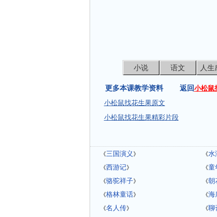
小说
语文
人生
更多本课教学资料 返回
小松鼠
小松鼠找花生果原文
小松鼠找花生果精彩片段
三国演义
水
《
》
《
西游记
童
《
》
《
骆驼祥子
朝
《
》
《
格林童话
海
《
》
《
名人传
聊
《
》
《