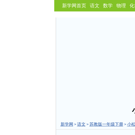
新学网首页
语文
数学
物理
化
新学网
语文
苏教版一年级下册
小
>
>
>