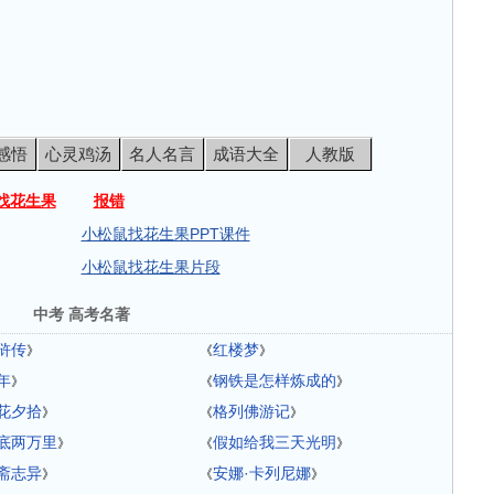
感悟
心灵鸡汤
名人名言
成语大全
人教版
找花生果
报错
小松鼠找花生果PPT课件
小松鼠找花生果片段
中考 高考名著
浒传
红楼梦
》
《
》
年
钢铁是怎样炼成的
》
《
》
花夕拾
格列佛游记
》
《
》
底两万里
假如给我三天光明
》
《
》
斋志异
安娜·卡列尼娜
》
《
》