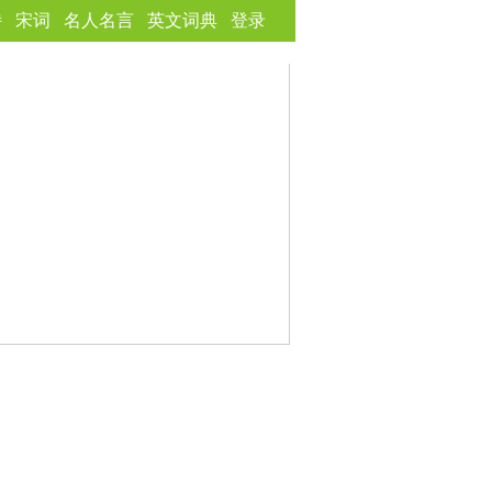
诗
宋词
名人名言
英文词典
登录