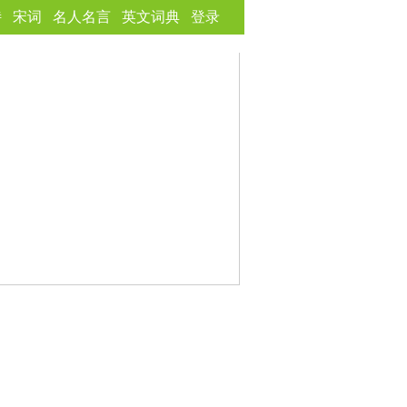
诗
宋词
名人名言
英文词典
登录