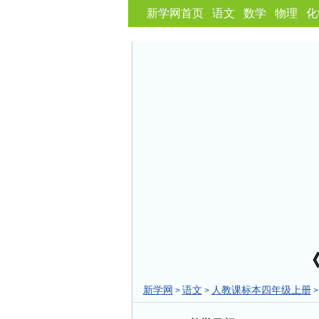
新学网首页
语文
数学
物理
化
新学网
语文
人教课标本四年级上册
>
>