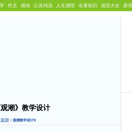
学
作文
感动
心灵鸡汤
人生感悟
名著知识
成语大全
唐
《观潮》教学设计
观潮
>
>
观潮教学设计8