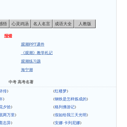
感悟
心灵鸡汤
名人名言
成语大全
人教版
报错
观潮PPT课件
《观潮》教学札记
观潮练习题
海宁潮
中考 高考名著
浒传
红楼梦
》
《
》
年
钢铁是怎样炼成的
》
《
》
花夕拾
格列佛游记
》
《
》
底两万里
假如给我三天光明
》
《
》
斋志异
安娜·卡列尼娜
》
《
》