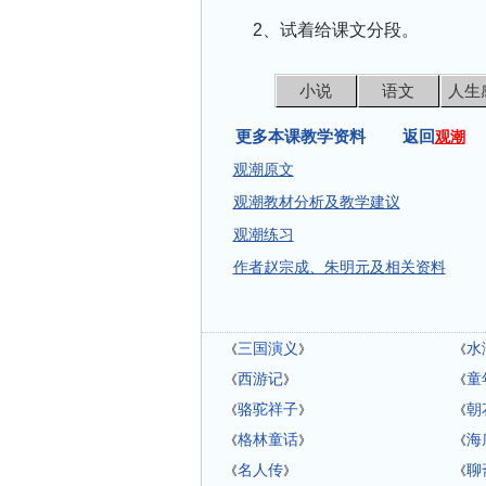
2、试着给课文分段。
小说
语文
人生
更多本课教学资料 返回
观潮
观潮原文
观潮教材分析及教学建议
观潮练习
作者赵宗成、朱明元及相关资料
三国演义
水
《
》
《
西游记
童
《
》
《
骆驼祥子
朝
《
》
《
格林童话
海
《
》
《
名人传
聊
《
》
《