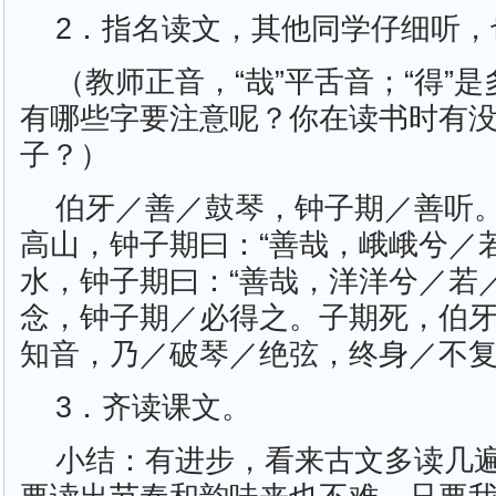
2．指名读文，其他同学仔细听，
（教师正音，“哉”平舌音；“得”是
有哪些字要注意呢？你在读书时有
子？）
伯牙／善／鼓琴，钟子期／善听
高山，钟子期曰：“善哉，峨峨兮／
水，钟子期曰：“善哉，洋洋兮／若
念，钟子期／必得之。子期死，伯
知音，乃／破琴／绝弦，终身／不
3．齐读课文。
小结：有进步，看来古文多读几