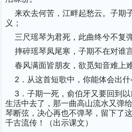
来欢去何苦，江畔起愁云。子期
义；
三尺瑶琴为君死，此曲终兮不复
摔碎瑶琴凤尾寒，子期不在对谁
春风满面皆朋友，欲觅知音难上
2．从这首短歌中，你能体会出什
3．子期一死，俞伯牙又要回到以
生活中去了，那一曲高山流水又弹
琴断弦，决心再也不弹琴，留下了
千古流传！（出示课文）