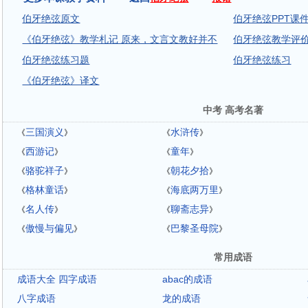
伯牙绝弦原文
伯牙绝弦PPT课
《伯牙绝弦》教学札记 原来，文言文教好并不
伯牙绝弦教学评
伯牙绝弦练习题
伯牙绝弦练习
《伯牙绝弦》译文
中考 高考名著
三国演义
水浒传
《
》
《
》
西游记
童年
《
》
《
》
骆驼祥子
朝花夕拾
《
》
《
》
格林童话
海底两万里
《
》
《
》
名人传
聊斋志异
《
》
《
》
傲慢与偏见
巴黎圣母院
《
》
《
》
常用成语
成语大全 四字成语
abac的成语
八字成语
龙的成语