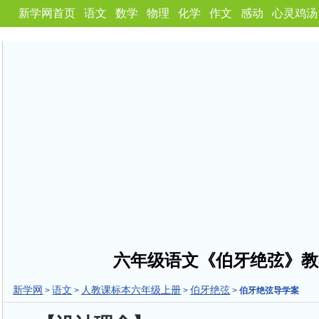
新学网首页
语文
数学
物理
化学
作文
感动
心灵鸡汤
六年级语文《伯牙绝弦》教
新学网
语文
人教课标本六年级上册
伯牙绝弦
>
>
>
>
伯牙绝弦导学案