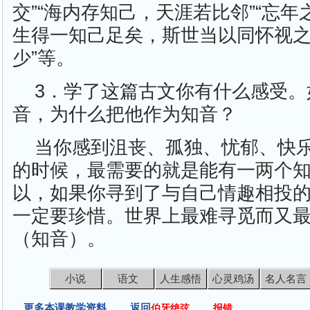
交”“海内存知己，天涯若比邻”“忘年之
生得一知己足矣，斯世当以同怀视之
少”等。
3．学了这篇古文你有什么感受。
音，为什么把他作为知音？
当你感到沮丧、孤独、忧郁、快
的时候，最需要的就是能有一两个
以，如果你寻到了与自己情趣相投
一定要珍惜。世界上最难寻觅而又
（知音）。
小说
语文
人生感悟
心灵鸡汤
名人名言
更多本课教学资料 返回
伯牙绝弦
报错