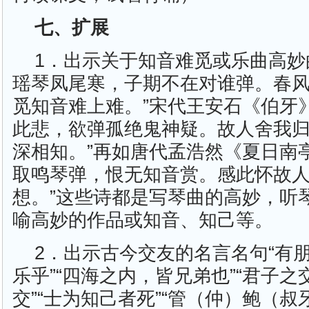
七、扩展
1．出示关于知音难觅或乐曲高妙
瑶琴凤尾寒，子期不在对谁弹。春
觅知音难上难。”宋代王安石《伯牙
此悲，欲弹孤绝鬼神疑。故人舍我
深相知。”再如唐代孟浩然《夏日南
取鸣琴弹，恨无知音赏。感此怀故
想。”这些诗都是写琴曲的高妙，听
喻高妙的作品或知音、知己等。
2．出示古今交友的名言名句“有
乐乎”“四海之内，皆兄弟也”“君子之
交”“士为知己者死”“管（仲）鲍（叔