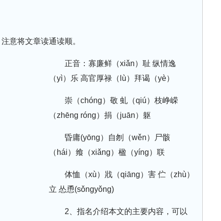
，注意将文章读通读顺。
正音：寡廉鲜（xiǎn）耻 纵情逸
（yì）乐 高官厚禄（lù）拜谒（yè）
崇（chóng）敬 虬（qiú）枝峥嵘
（zhēng róng）捐（juān）躯
昏庸(yōng）自刎（wěn）尸骸
（hái）飨（xiǎng）楹（yíng）联
体恤（xù）戕（qiāng）害 伫（zhù）
立 怂恿(sǒngyǒng)
2、指名介绍本文的主要内容，可以