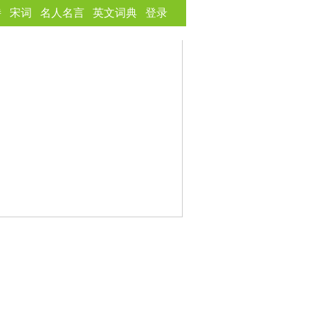
诗
宋词
名人名言
英文词典
登录