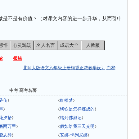
做是不是有价值？（对课文内容的进一步升华，从而引申
）
感悟
心灵鸡汤
名人名言
成语大全
人教版
浓
报错
北师大版语文六年级上册梅香正浓教学设计,白桦
中考 高考名著
浒传
红楼梦
》
《
》
年
钢铁是怎样炼成的
》
《
》
花夕拾
格列佛游记
》
《
》
底两万里
假如给我三天光明
》
《
》
斋志异
安娜·卡列尼娜
》
《
》