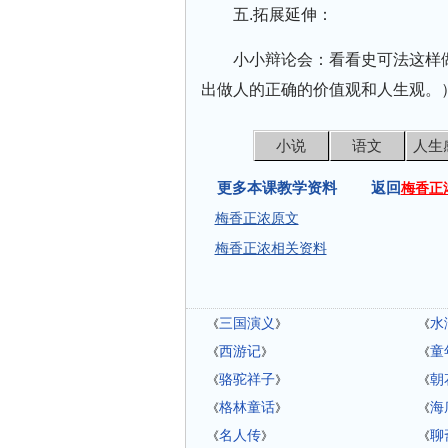
五.拓展延伸：
小小辩论会：看看史可法这样
出做人的正确的价值观和人生观。
小说
语文
人生
更多本课教学资料 返回
梅香正
梅香正浓原文
梅香正浓相关资料
三国演义
水
《
》
《
西游记
童
《
》
《
骆驼祥子
朝
《
》
《
格林童话
海
《
》
《
名人传
聊
《
》
《