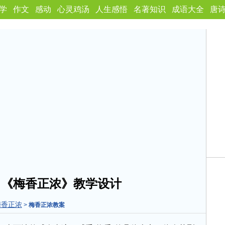
学
作文
感动
心灵鸡汤
人生感悟
名著知识
成语大全
唐
：《梅香正浓》教学设计
梅香正浓
>
梅香正浓教案