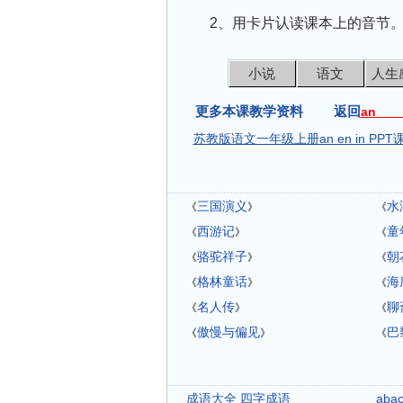
2、用卡片认读课本上的音节
小说
语文
人生
更多本课教学资料 返回
an 
苏教版语文一年级上册an en in PPT
三国演义
水
《
》
《
西游记
童
《
》
《
骆驼祥子
朝
《
》
《
格林童话
海
《
》
《
名人传
聊
《
》
《
傲慢与偏见
巴
《
》
《
成语大全 四字成语
ab