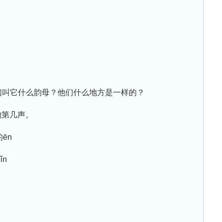
。
n我们叫它什么韵母？他们什么地方是一样的？
的第几声。
ēn
ǐn