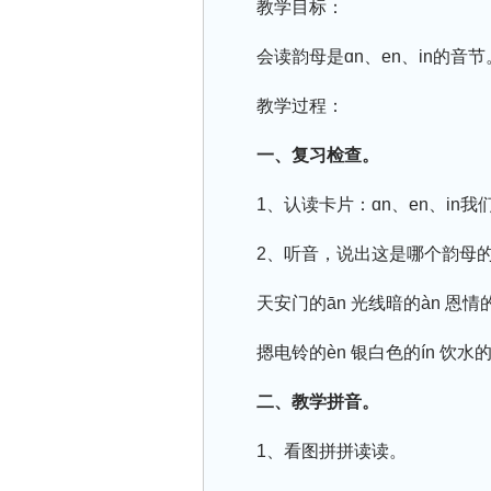
教学目标：
会读韵母是ɑn、en、in的音节
教学过程：
一、复习检查。
1、认读卡片：ɑn、en、i
2、听音，说出这是哪个韵母
天安门的ān 光线暗的àn 恩情的
摁电铃的èn 银白色的ín 饮水的
二、教学拼音。
1、看图拼拼读读。