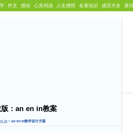
学
作文
感动
心灵鸡汤
人生感悟
名著知识
成语大全
唐
版：an en in教案
n in
>
an en in教学设计方案