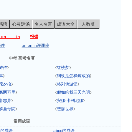
。
感悟
心灵鸡汤
名人名言
成语大全
人教版
en in
报错
课件
an en in评课稿
中考 高考名著
浒传
红楼梦
》
《
》
年
钢铁是怎样炼成的
》
《
》
花夕拾
格列佛游记
》
《
》
底两万里
假如给我三天光明
》
《
》
斋志异
安娜·卡列尼娜
》
《
》
黎圣母院
悲惨世界
》
《
》
常用成语
ac的成语
abcc的成语