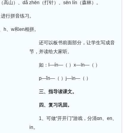
（高山）、dǎ zhēn（打针）、sēn lín（森林）。
，进行拼音练习。
s、h、w和en相拼。
还可以板书前面部分，让学生写成音
节，并读给大家听。
如：l—ín—（ ）x—īn—（ ）
p—ǐn—（ ）j—ìn—（ ）
三、指导读课文。
四、复习巩固。
1、可做“开开门”游戏，分清ɑn、en、
in。