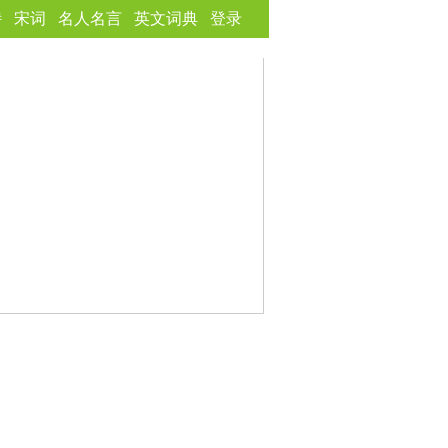
诗
宋词
名人名言
英文词典
登录