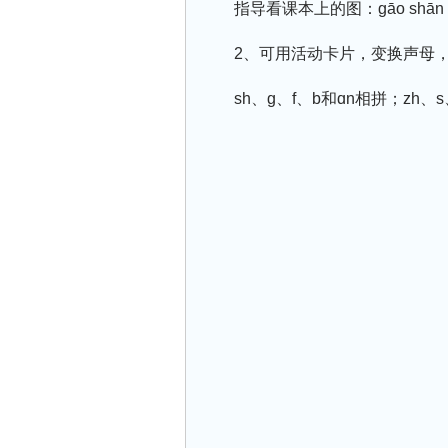
指导看课本上的图：gāo shān
2、可用活动卡片，变换声母
sh、ɡ、f、b和ɑn相拼；zh、