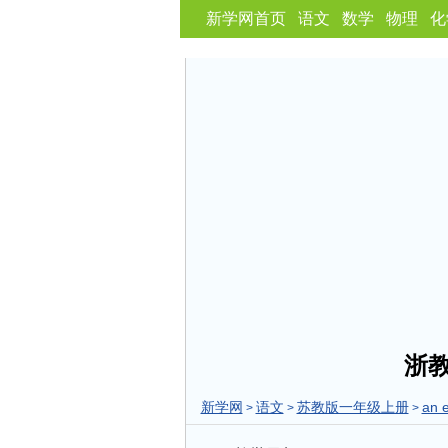
新学网首页
语文
数学
物理
化
浙教
新学网
语文
苏教版一年级上册
an e
>
>
>