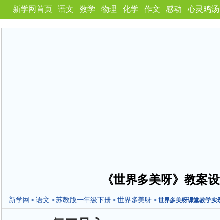
新学网首页
语文
数学
物理
化学
作文
感动
心灵鸡汤
《世界多美呀》教案设
新学网
语文
苏教版一年级下册
世界多美呀
>
>
>
>
世界多美呀课堂教学实