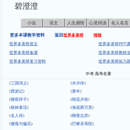
碧澄澄
小说
语文
人生感悟
心灵鸡汤
名人名言
更多本课教学资料 返回
世界多美呀
报错
世界多美呀原文
世界多美呀PPT
世界多美呀备课
世界多美呀教材
世界多美呀复习资料
世界多美呀练习
中考 高考名著
三国演义
水浒传
《
》
《
》
西游记
童年
《
》
《
》
骆驼祥子
朝花夕拾
《
》
《
》
格林童话
海底两万里
《
》
《
》
名人传
聊斋志异
《
》
《
》
傲慢与偏见
巴黎圣母院
《
》
《
》