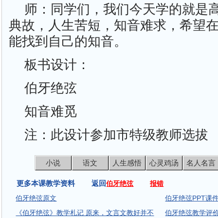
师：同学们，我们今天学的就是
典故，人生苦短，知音难求，希望
能找到自己的知音。
板书设计：
伯牙绝弦
知音难觅
注：此设计参加市特级教师选拔
小说
语文
人生感悟
心灵鸡汤
名人名言
更多本课教学资料 返回
伯牙绝弦
报错
伯牙绝弦原文
伯牙绝弦PPT课
《伯牙绝弦》教学札记 原来，文言文教好并不
伯牙绝弦教学评