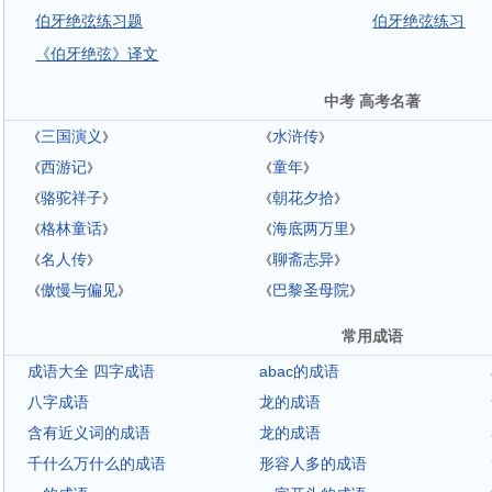
伯牙绝弦练习题
伯牙绝弦练习
《伯牙绝弦》译文
中考 高考名著
三国演义
水浒传
《
》
《
》
西游记
童年
《
》
《
》
骆驼祥子
朝花夕拾
《
》
《
》
格林童话
海底两万里
《
》
《
》
名人传
聊斋志异
《
》
《
》
傲慢与偏见
巴黎圣母院
《
》
《
》
常用成语
成语大全 四字成语
abac的成语
八字成语
龙的成语
含有近义词的成语
龙的成语
千什么万什么的成语
形容人多的成语