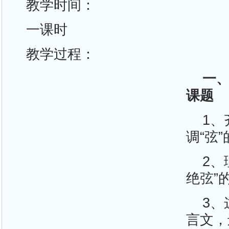
教学时间：
一课时
教学过程：
一
课题
1、
调“弦
2、
绝弦”
3
言文，