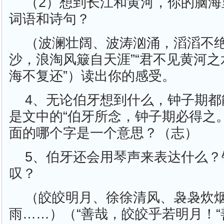
（2）想到长江和黄河，你的脑海
词语和诗句？
（波澜壮阔、波涛汹涌，滔滔不绝
沙，浪淘风簸自天涯”“君不见黄河
海不复还”）读出你的感受。
4、无论伯牙想到什么，钟子期都
是文中的“伯牙所念，钟子期必得之。
面的哪个字是一个意思？（志）
5、伯牙还会用琴声来表达什么？
叹？
（皎皎明月、徐徐清风、袅袅炊
雨……）（“善哉，皎皎乎若明月！