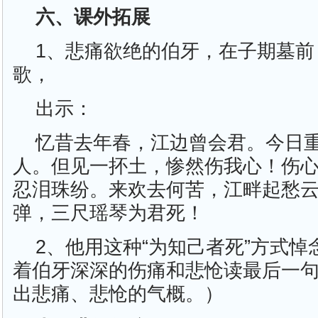
六、课外拓展
1、悲痛欲绝的伯牙，在子期墓前
歌，
出示：
忆昔去年春，江边曾会君。今日
人。但见一抔土，惨然伤我心！伤
忍泪珠纷。来欢去何苦，江畔起愁
弹，三尺瑶琴为君死！
2、他用这种“为知己者死”方式
着伯牙深深的伤痛和悲怆读最后一
出悲痛、悲怆的气概。）