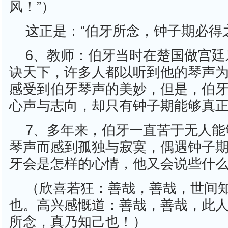
风！”）
这正是：“伯牙所念，钟子期必得
6、教师：伯牙当时在楚国做宫廷
诀天下，许多人都以听到他的琴声
感受到伯牙琴声的美妙，但是，伯
心声与志向，却只有钟子期能够真
7、多年来，伯牙一直苦于无人能
琴声而感到孤独与寂寞，偶遇钟子
牙会是怎样的心情，他又会说些什
（欣喜若狂：善哉，善哉，世间
也。高兴感慨道：善哉，善哉，此
所念，真乃知己也！）