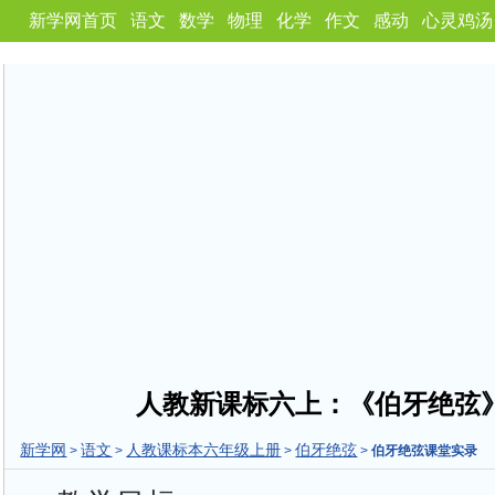
新学网首页
语文
数学
物理
化学
作文
感动
心灵鸡汤
人教新课标六上：《伯牙绝弦
新学网
语文
人教课标本六年级上册
伯牙绝弦
>
>
>
>
伯牙绝弦课堂实录