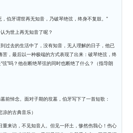
期死，伯牙谓世再无知音，乃破琴绝弦，终身不复鼓。”
会认为世上再无知音了呢？
回到过去的生活中了，没有知音，无人理解的日子，他已
痛苦，最后以一种极端的方式表现了出来：破琴绝弦，终
是“弦”吗？他在断绝琴弦的同时也断绝了什么？（指导朗
的墓前悼念。面对子期的坟墓，伯牙写下了一首短歌：
悲凉的古典音乐）
日重来访，不见知音人。但见一抔土，惨然伤我心！伤心