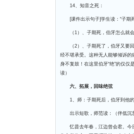
14、知音之死：
[课件出示句子]学生读：“子
（1）、子期死，伯牙怎么就
（2）、子期死了，伯牙又要
经不堪承受。这种无人能够倾诉的
身不复鼓！在这里伯牙“绝”的仅仅
读）
六、拓展，回味绝弦
1、师：子期死后，伯牙到他
出示短歌，师范读：（伴低沉
忆昔去年春，江边曾会君。今