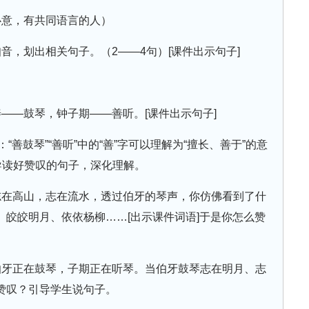
心意，有共同语言的人）
音，划出相关句子。（2——4句）[课件出示句子]
——鼓琴，钟子期——善听。[课件出示句子]
“善鼓琴”“善听”中的“善”字可以理解为“擅长、善于”的意
导读好赞叹的句子，深化理解。
志在高山，志在流水，透过伯牙的琴声，你仿佛看到了什
皎皎明月、依依杨柳……[出示课件词语]于是你怎么赞
伯牙正在鼓琴，子期正在听琴。当伯牙鼓琴志在明月、志
赞叹？引导学生说句子。