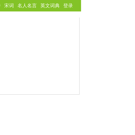
诗
宋词
名人名言
英文词典
登录