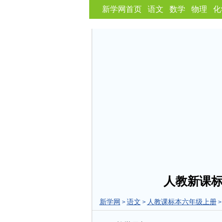
新学网首页
语文
数学
物理
化
人教新课
新学网
语文
人教课标本六年级上册
>
>