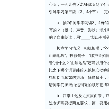
心听，一会儿告诉老师你听到了什
引导学习第三段（3、4小节），完
a．抽2名同学来朗读3、4自
写的？（板书、声音、形状）潮来
的？自由朗读，用“____”划出有关
检查学习情况，相机板书，“闷
山崩地裂”。投影句子：“哪声音如
音”指什么？“山崩地裂”还可以用
比之下哪个词更能给人以惊心动魄的感
指短促而频繁的振动，幅度最小，
请同学们按照由远到近的顺序把描
b．江潮由远及近滚滚而来，
过老师呢要提两点要求，第一要用