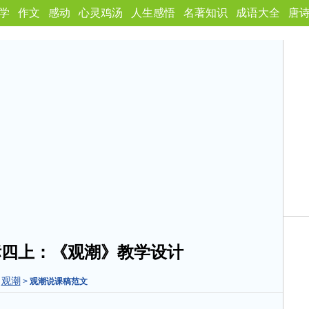
学
作文
感动
心灵鸡汤
人生感悟
名著知识
成语大全
唐
标四上：《观潮》教学设计
观潮
>
>
观潮说课稿范文