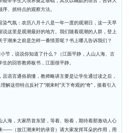
步能带学生入境界奠定基础，其次以幽默的语言，告诉大
顺序、抓特点的观察方法。
渲染气氛：农历八月十八是一年一度的观潮日，这一天早
据说这里是观潮最好的地方。我们随着观潮的人群，登上
关于潮来之前是怎样一番情景呢？书上哪儿告诉我们？
2小节，说说你知道了什么？（江面平静，人山人海、古
学生的回答教师板书，江面很平静。
，且语言通俗易懂，教师略讲主要是让学生通过读之后，
理解这些特点反衬了“潮来时”天下奇观的“奇”，接着引入
山人海，大家昂首东望，等着、盼着，期待着那激动人心
来——（放江潮来时的录音）请大家发挥耳朵的作用，用