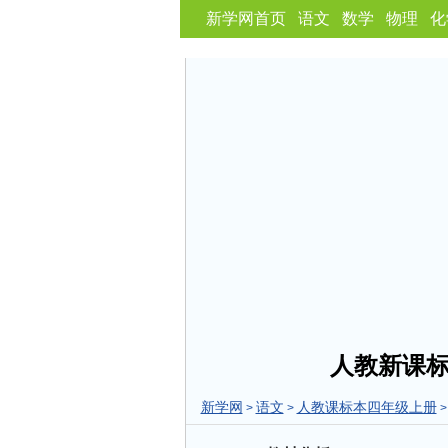
新学网首页
语文
数学
物理
化
人教新课
新学网
语文
人教课标本四年级上册
>
>