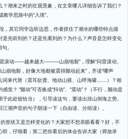
么？潮来之时的壮观景象，在文章哪儿详细告诉了我们？
成教学思路中的“入境”。
然段，其它同学边听边思，作者抓住了潮水的哪些特点描
时是先听到的？还是先看到的？为什么？声音是怎样变化
词句。
雷滚动——越来越大———山崩地裂”，理解“闷雷滚动、
同山崩地裂，好像大地都被震得颤动起来”，齐读“哪声
什么词来代替（震耳欲聋、地动山摇、山呼海啸……）？相
觉？ “颤动”可否换成“抖动”、“震动”？（不行，颤动是
用于此处较恰当），引导读这句，要读出排山倒海之势。
写江潮声音的句子朗读一下（自由读、分组读）。
它的形状又是怎样变化的？大家想不想亲眼看看？好，不
心听，仔细看；第二把你看后的体会告诉大家（师放录