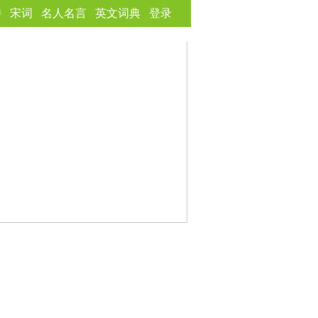
诗
宋词
名人名言
英文词典
登录