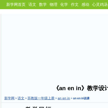
新学网首页
语文
数学
物理
化学
作文
感动
心灵鸡汤
《an en in》教学设
新学网
语文
苏教版一年级上册
an en in
>
>
>
>
an en in说课