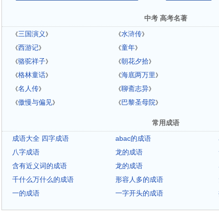
中考 高考名著
三国演义
水浒传
《
》
《
》
西游记
童年
《
》
《
》
骆驼祥子
朝花夕拾
《
》
《
》
格林童话
海底两万里
《
》
《
》
名人传
聊斋志异
《
》
《
》
傲慢与偏见
巴黎圣母院
《
》
《
》
常用成语
成语大全 四字成语
abac的成语
八字成语
龙的成语
含有近义词的成语
龙的成语
千什么万什么的成语
形容人多的成语
一的成语
一字开头的成语