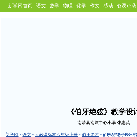
新学网首页
语文
数学
物理
化学
作文
感动
心灵鸡汤
《伯牙绝弦》教学设
南靖县南坑中心小学 张惠英
新学网
语文
人教课标本六年级上册
伯牙绝弦
>
>
>
>
伯牙绝弦教学设计与