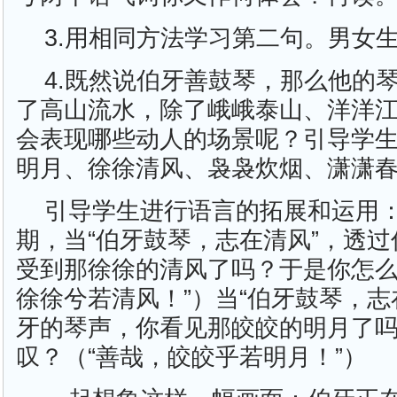
3.用相同方法学习第二句。男女
4.既然说伯牙善鼓琴，那么他的
了高山流水，除了峨峨泰山、洋洋
会表现哪些动人的场景呢？引导学
明月、徐徐清风、袅袅炊烟、潇潇
引导学生进行语言的拓展和运用
期，当“伯牙鼓琴，志在清风”，透
受到那徐徐的清风了吗？于是你怎么
徐徐兮若清风！”）当“伯牙鼓琴，志
牙的琴声，你看见那皎皎的明月了
叹？（“善哉，皎皎乎若明月！”）