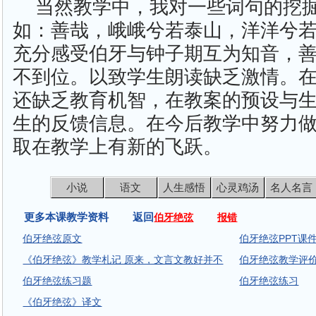
当然教学中，我对一些词句的挖
如：善哉，峨峨兮若泰山，洋洋兮
充分感受伯牙与钟子期互为知音，
不到位。以致学生朗读缺乏激情。
还缺乏教育机智，在教案的预设与
生的反馈信息。在今后教学中努力
取在教学上有新的飞跃。
小说
语文
人生感悟
心灵鸡汤
名人名言
更多本课教学资料 返回
伯牙绝弦
报错
伯牙绝弦原文
伯牙绝弦PPT课
《伯牙绝弦》教学札记 原来，文言文教好并不
伯牙绝弦教学评
伯牙绝弦练习题
伯牙绝弦练习
《伯牙绝弦》译文