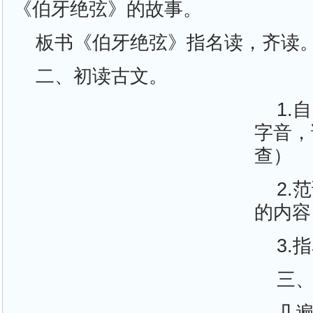
《伯牙绝弦》的故事。
板书《伯牙绝弦》指名读，齐读
二、初读古文。
1.
字音，
查）
2.
的内容
3.
三