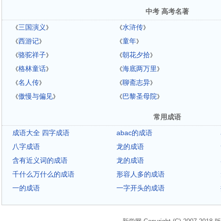
中考 高考名著
三国演义
水浒传
《
》
《
》
西游记
童年
《
》
《
》
骆驼祥子
朝花夕拾
《
》
《
》
格林童话
海底两万里
《
》
《
》
名人传
聊斋志异
《
》
《
》
傲慢与偏见
巴黎圣母院
《
》
《
》
常用成语
成语大全 四字成语
abac的成语
八字成语
龙的成语
含有近义词的成语
龙的成语
千什么万什么的成语
形容人多的成语
一的成语
一字开头的成语