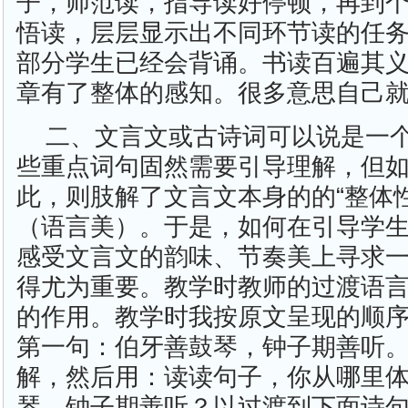
子，师范读，指导读好停顿，再到
悟读，层层显示出不同环节读的任
部分学生已经会背诵。书读百遍其
章有了整体的感知。很多意思自己
二、文言文或古诗词可以说是一
些重点词句固然需要引导理解，但
此，则肢解了文言文本身的的“整体
（语言美）。于是，如何在引导学
感受文言文的韵味、节奏美上寻求
得尤为重要。教学时教师的过渡语
的作用。教学时我按原文呈现的顺
第一句：伯牙善鼓琴，钟子期善听。的
解，然后用：读读句子，你从哪里
琴，钟子期善听？以过渡到下面诗