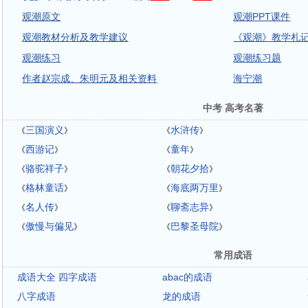
观潮原文
观潮PPT课件
观潮教材分析及教学建议
《观潮》教学札
观潮练习
观潮练习题
作者赵宗成、朱明元及相关资料
海宁潮
中考 高考名著
三国演义
水浒传
《
》
《
》
西游记
童年
《
》
《
》
骆驼祥子
朝花夕拾
《
》
《
》
格林童话
海底两万里
《
》
《
》
名人传
聊斋志异
《
》
《
》
傲慢与偏见
巴黎圣母院
《
》
《
》
常用成语
成语大全 四字成语
abac的成语
八字成语
龙的成语