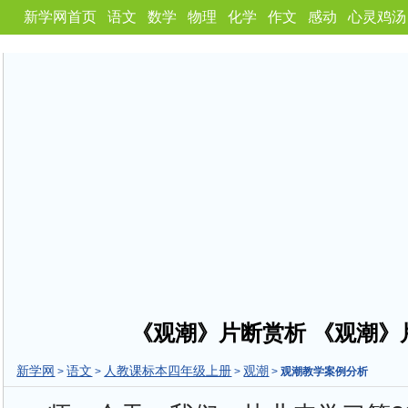
新学网首页
语文
数学
物理
化学
作文
感动
心灵鸡汤
《观潮》片断赏析 《观潮》
新学网
语文
人教课标本四年级上册
观潮
>
>
>
>
观潮教学案例分析