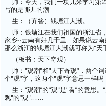
师：今天，我们一块儿来学习第2
写的是哪儿的潮
生：（齐答）钱塘江大潮。
师：钱塘江在我们祖国的浙江省
家乡--云南有好几千里。如果说云
那么浙江的钱塘江大潮就可称为"天
（板书：天下奇观）
师："观潮"和"天下奇观"，两个
个"观"字，这两个"观"字意思一样吗
生："观潮"的"观"是"看"的意思。
观"的"观"……