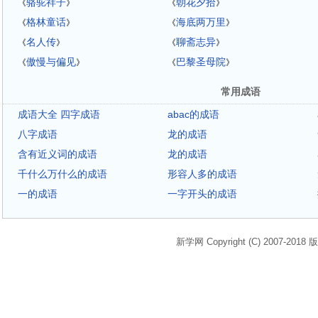
骆驼祥子
朝花夕拾
《
》
《
》
格林童话
海底两万里
《
》
《
》
名人传
聊斋志异
《
》
《
》
傲慢与偏见
巴黎圣母院
《
》
《
》
常用成语
成语大全 四字成语
abac的成语
八字成语
龙的成语
含有近义词的成语
龙的成语
千什么万什么的成语
形容人多的成语
一的成语
一字开头的成语
新学网 Copyright (C) 2007-2018 