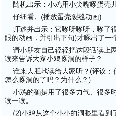
随机出示：小鸡用小尖嘴啄蛋壳
仔细看。(播放蛋壳裂缝动画)
师述并出示：它啄呀啄呀，啄了很
眼的动画，并引出下句)才啄出了一
请小朋友自己轻轻把这段话读上
读来告诉大家小鸡啄洞的样子？
谁来大胆地读给大家听？(评议：
怎么啄洞的了吗？为什么？)
小鸡的确是用了很多力气、很多时
读一读。
(2)小鸡从这个小小的洞眼里看到