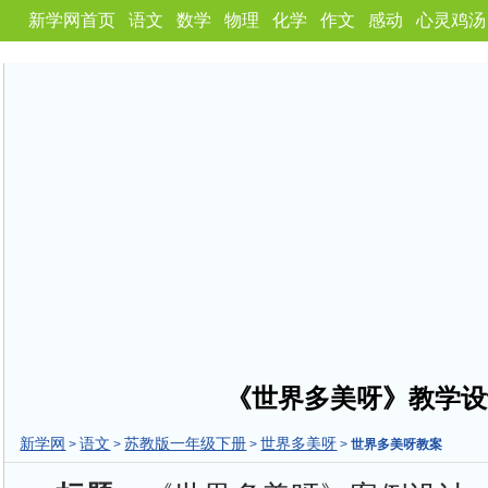
新学网首页
语文
数学
物理
化学
作文
感动
心灵鸡汤
《世界多美呀》教学设
新学网
语文
苏教版一年级下册
世界多美呀
>
>
>
>
世界多美呀教案