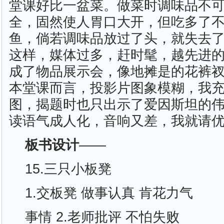
堂课好比一盆菜。做菜时调味品不
全，固然使人胃口大开，但吃多了
鱼，倘若调味品放过了头，就失去
这样，媒体过多，赶时髦，越先进
成了物品展示会，像地摊是的花裤
本堂课而言，投影片图象模糊，我
图，揭题时也只出示了爱因斯坦的
读语气成人化，音响又差，我就请
板书设计
——
15.三只小板凳
1.交板凳 做事认真 肯花力气
事情 2.老师批评 不怕失败