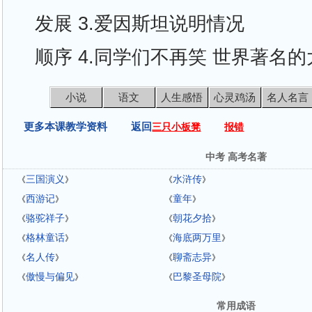
发展 3.爱因斯坦说明情况
顺序 4.同学们不再笑 世界著名
小说
语文
人生感悟
心灵鸡汤
名人名言
更多本课教学资料 返回
三只小板凳
报错
中考 高考名著
三国演义
水浒传
《
》
《
》
西游记
童年
《
》
《
》
骆驼祥子
朝花夕拾
《
》
《
》
格林童话
海底两万里
《
》
《
》
名人传
聊斋志异
《
》
《
》
傲慢与偏见
巴黎圣母院
《
》
《
》
常用成语