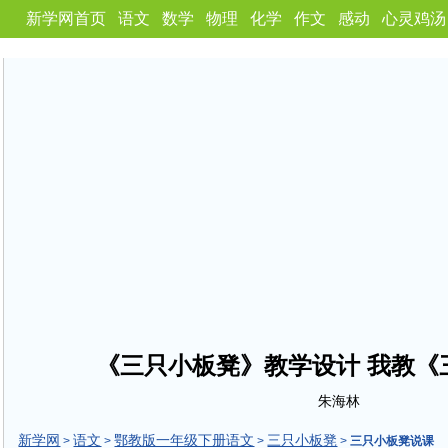
新学网首页
语文
数学
物理
化学
作文
感动
心灵鸡汤
《三只小板凳》教学设计 我教《
朱海林
新学网
语文
鄂教版一年级下册语文
三只小板凳
>
>
>
>
三只小板凳说课