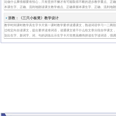
论做什么事情都要有恒心，只有坚持不懈才有可能取得不断的进步教学重点、正
本课生字、正确、流利地朗读课文教学难点、正确掌握本课生字、正确、流利地
文教学时间三课时第一课时教学目的、学习本课生字词、正确、流利地朗读课文
重、难点正
浙教：《三只小板凳》教学设计
教学时间课时教学具生字卡片第一课时教学要求读通课文，熟读词语学习一二两
过程定向自读课文，提出要求读准词语，读通课文谁干什么给文章分段自学课文
划出生字、新词字、词、句的训练出示生字卡片坦凳虽糟伟拼读生字读词语，强
糕、小板凳、虽然的读音读通较长的句子他想看看是什么东西吸着小针，打开一
么也没看见