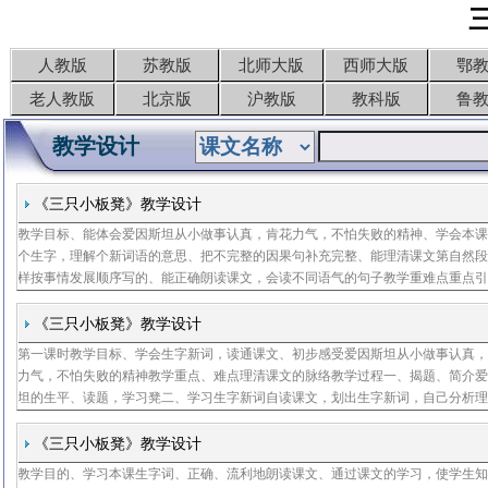
人教版
苏教版
北师大版
西师大版
鄂
老人教版
北京版
沪教版
教科版
鲁
教学设计
《三只小板凳》教学设计
教学目标、能体会爱因斯坦从小做事认真，肯花力气，不怕失败的精神、学会本
个生字，理解个新词语的意思、把不完整的因果句补充完整、能理清课文第自然
样按事情发展顺序写的、能正确朗读课文，会读不同语气的句子教学重难点重点
生理清课文第自然段是怎样按事情发展顺序写的难点读懂反问句，能把反问句改
句教学时
《三只小板凳》教学设计
第一课时教学目标、学会生字新词，读通课文、初步感受爱因斯坦从小做事认真
力气，不怕失败的精神教学重点、难点理清课文的脉络教学过程一、揭题、简介
坦的生平、读题，学习凳二、学习生字新词自读课文，划出生字新词，自己分析
班交流自学生字情况三、理清按事情发展顺序写的一段话、自己读课文，说说课
讲了一件
《三只小板凳》教学设计
教学目的、学习本课生字词、正确、流利地朗读课文、通过课文的学习，使学生