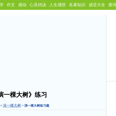
学
作文
感动
心灵鸡汤
人生感悟
名著知识
成语大全
唐
演一棵大树》练习
演一棵大树
>
>
演一棵大树练习题