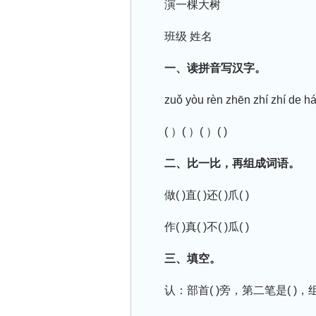
演一棵大树
班级 姓名
一、读拼音写汉字。
zuǒ yòu rèn zhēn zhí zhí de há
( ）( ）( ）( )
二、比一比，再组成词语。
做( )直( )还( )爪( )
作( )真( )不( )瓜( )
三、填空。
认：部首( )旁，第二笔是( )，组