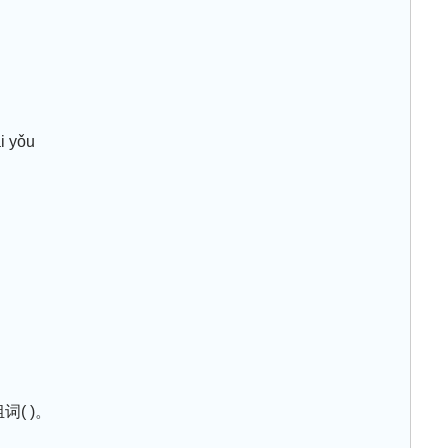
i yǒu
词( )。