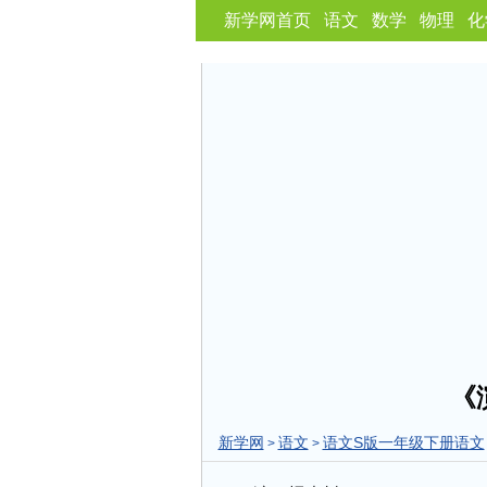
新学网首页
语文
数学
物理
化
《
新学网
语文
语文S版一年级下册语文
>
>