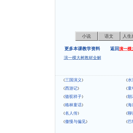
小说
语文
人生
更多本课教学资料 返回
演一棵
演一棵大树教材全解
三国演义
水
《
》
《
西游记
童
《
》
《
骆驼祥子
朝
《
》
《
格林童话
海
《
》
《
名人传
聊
《
》
《
傲慢与偏见
巴
《
》
《