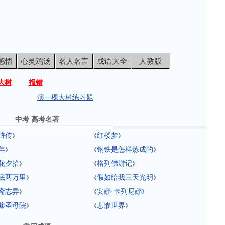
感悟
心灵鸡汤
名人名言
成语大全
人教版
大树
报错
演一棵大树练习题
中考 高考名著
浒传
红楼梦
》
《
》
年
钢铁是怎样炼成的
》
《
》
花夕拾
格列佛游记
》
《
》
底两万里
假如给我三天光明
》
《
》
斋志异
安娜·卡列尼娜
》
《
》
黎圣母院
悲惨世界
》
《
》