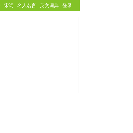
诗
宋词
名人名言
英文词典
登录