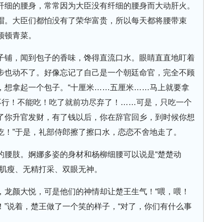
纤细的腰身，常常因为大臣没有纤细的腰身而大动肝火。
帽。大臣们都怕没有了荣华富贵，所以每天都将腰带束
顿顿青菜。
子铺，闻到包子的香味，馋得直流口水。眼睛直直地盯着
步也动不了。好像忘记了自己是一个朝廷命官，完全不顾
，想拿起一个包子。“十厘米……五厘米……马上就要拿
不行！不能吃！吃了就前功尽弃了！……可是，只吃一个
了你升官发财，有了钱以后，你在辞官回乡，到时候你想
吃！”于是，礼部侍郎擦了擦口水，恋恋不舍地走了。
的腰肢。婀娜多姿的身材和杨柳细腰可以说是“楚楚动
黄肌瘦、无精打采、双眼无神。
，龙颜大悦，可是他们的神情却让楚王生气！“喂，喂！
”说着，楚王做了一个笑的样子，“对了，你们有什么事