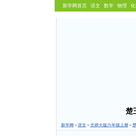
新学网首页
语文
数学
物理
化
楚
新学网
语文
北师大版六年级上册
>
>
>