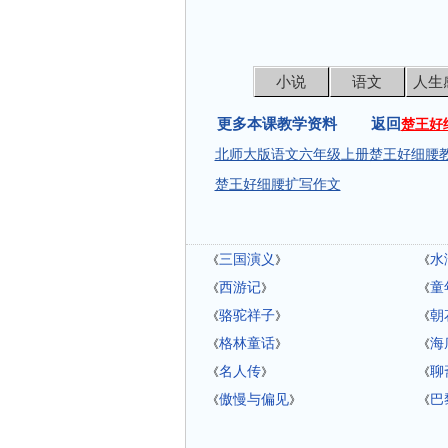
小说
语文
人生
更多本课教学资料 返回
楚王好
北师大版语文六年级上册楚王好细腰教
楚王好细腰扩写作文
三国演义
水
《
》
《
西游记
童
《
》
《
骆驼祥子
朝
《
》
《
格林童话
海
《
》
《
名人传
聊
《
》
《
傲慢与偏见
巴
《
》
《