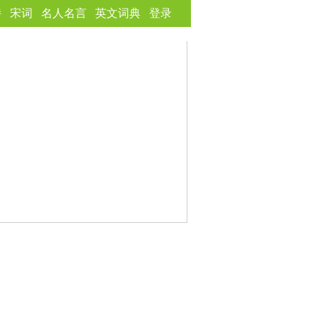
诗
宋词
名人名言
英文词典
登录