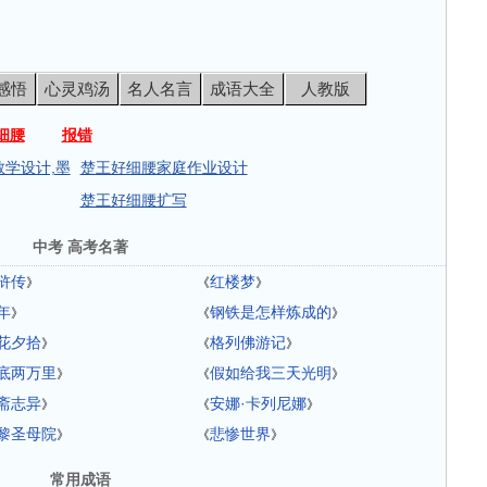
感悟
心灵鸡汤
名人名言
成语大全
人教版
细腰
报错
学设计,墨
楚王好细腰家庭作业设计
楚王好细腰扩写
中考 高考名著
浒传
红楼梦
》
《
》
年
钢铁是怎样炼成的
》
《
》
花夕拾
格列佛游记
》
《
》
底两万里
假如给我三天光明
》
《
》
斋志异
安娜·卡列尼娜
》
《
》
黎圣母院
悲惨世界
》
《
》
常用成语