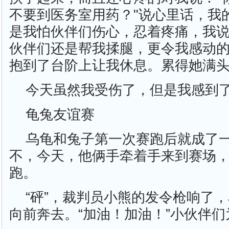
不要到医务室用药？"说心里话，我
是我怕伙伴们伤心，忍着疼痛，我说
伙伴们还是帮我揉腿，更令我感动
抱到了台阶上让我休息。累得她满
今天虽然我受伤了，但是我感到
龟兔友谊赛
乌龟和兔子第一次赛跑后就成了
不，今天，他俩手牵着手来到赛场
跑。
“砰”，裁判员小熊的发令枪响了
向前奔去。“加油！加油！”小伙伴