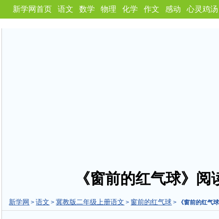
新学网首页
语文
数学
物理
化学
作文
感动
心灵鸡汤
《窗前的红气球》阅
新学网
语文
冀教版二年级上册语文
窗前的红气球
>
>
>
>
《窗前的红气