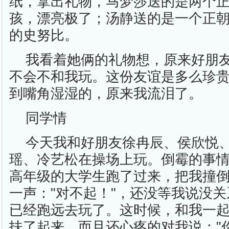
纸，拿出礼物，马梦莎送的是两个
孩，漂亮极了；汤静送的是一个正
的史努比。
我看着她俩的礼物想，原来好朋
不会不和我玩。这份友谊是多么珍
到嘴角湿湿的，原来我流泪了。
同学情
今天我和好朋友徐冉辰、侯欣悦
瑶、冷艺松在操场上玩。倒霉的事
高年级的大学生跑了过来，把我撞
一声："对不起！"，还没等我说没
已经跑远去玩了。这时候，和我一
扶了起来，而且还心疼的对我说："