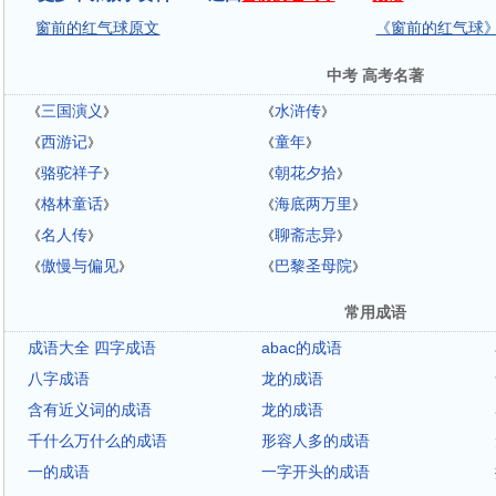
窗前的红气球原文
《窗前的红气球
中考 高考名著
三国演义
水浒传
《
》
《
》
西游记
童年
《
》
《
》
骆驼祥子
朝花夕拾
《
》
《
》
格林童话
海底两万里
《
》
《
》
名人传
聊斋志异
《
》
《
》
傲慢与偏见
巴黎圣母院
《
》
《
》
常用成语
成语大全 四字成语
abac的成语
八字成语
龙的成语
含有近义词的成语
龙的成语
千什么万什么的成语
形容人多的成语
一的成语
一字开头的成语