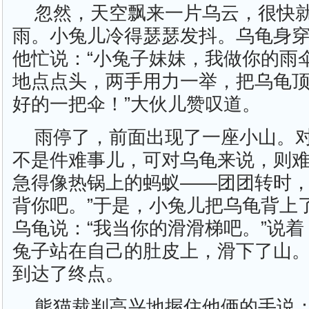
忽然，天空飘来一片乌云，很快
雨。小兔儿冷得瑟瑟发抖。乌龟身
他忙说：“小兔子妹妹，我做你的雨
地点点头，两手用力一举，把乌龟顶
好的一把伞！”大伙儿赞叹道。
雨停了，前面出现了一座小山。
不是件难事儿，可对乌龟来说，则
急得像热锅上的蚂蚁——团团转时，
背你吧。”于是，小兔儿把乌龟背上
乌龟说：“我当你的滑滑梯吧。”说
兔子站在自己的肚皮上，滑下了山
到达了终点。
熊猫裁判高兴地握住他俩的手说：