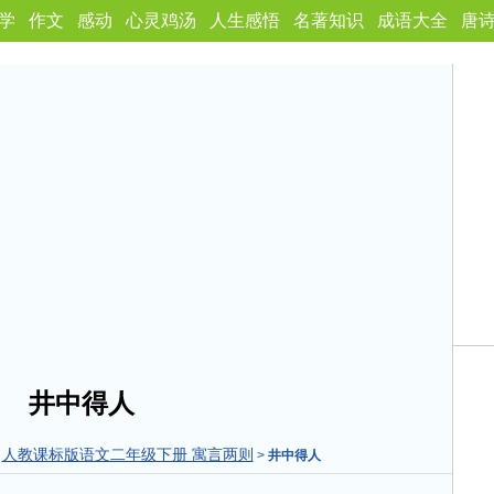
学
作文
感动
心灵鸡汤
人生感悟
名著知识
成语大全
唐
井中得人
人教课标版语文二年级下册 寓言两则
>
>
井中得人