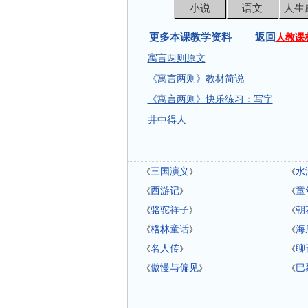
小说
语文
人生
更多本课教学资料 返回
人教课
寓言两则原文
《寓言两则》教材简说
《寓言两则》快乐练习：写字
井中得人
三国演义
水
《
》
《
西游记
童
《
》
《
骆驼祥子
朝
《
》
《
格林童话
海
《
》
《
名人传
聊
《
》
《
傲慢与偏见
巴
《
》
《