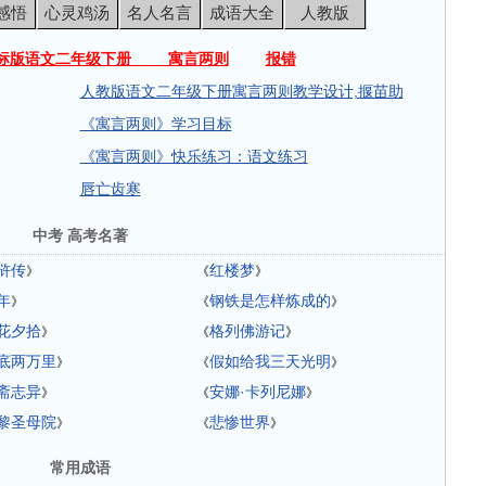
感悟
心灵鸡汤
名人名言
成语大全
人教版
标版语文二年级下册 寓言两则
报错
人教版语文二年级下册寓言两则教学设计,揠苗助
《寓言两则》学习目标
《寓言两则》快乐练习：语文练习
唇亡齿寒
中考 高考名著
浒传
红楼梦
》
《
》
年
钢铁是怎样炼成的
》
《
》
花夕拾
格列佛游记
》
《
》
底两万里
假如给我三天光明
》
《
》
斋志异
安娜·卡列尼娜
》
《
》
黎圣母院
悲惨世界
》
《
》
常用成语