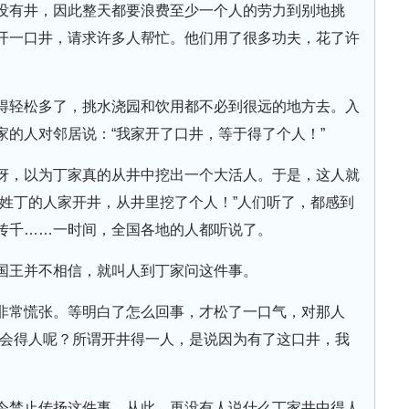
没有井，因此整天都要浪费至少一个人的劳力到别地挑
开一口井，请求许多人帮忙。他们用了很多功夫，花了许
得轻松多了，挑水浇园和饮用都不必到很远的地方去。入
家的人对邻居说：“我家开了口井，等于得了个人！”
讶，以为丁家真的从井中挖出一个大活人。于是，这人就
“姓丁的人家开井，从井里挖了个人！”人们听了，都感到
传千……一时间，全国各地的人都听说了。
国王并不相信，就叫人到丁家问这件事。
非常慌张。等明白了怎么回事，才松了一口气，对那人
么会得人呢？所谓开井得一人，是说因为有了这口井，我
令禁止传扬这件事，从此，再没有人说什么丁家井中得人