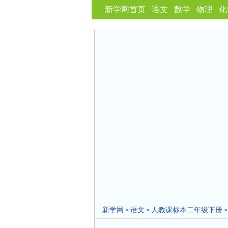
新学网首页
语文
数学
物理
化
新学网
语文
人教课标本二年级下册
>
>