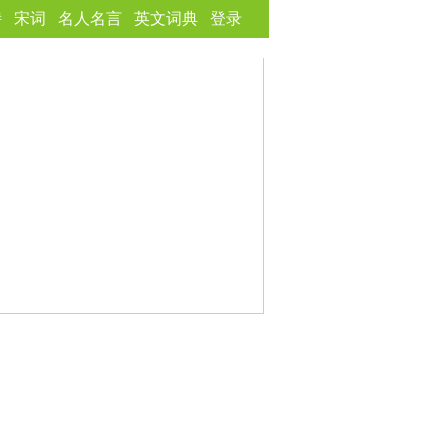
诗
宋词
名人名言
英文词典
登录