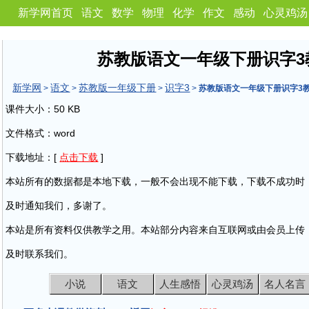
新学网首页
语文
数学
物理
化学
作文
感动
心灵鸡汤
苏教版语文一年级下册识字3
新学网
语文
苏教版一年级下册
识字3
>
>
>
>
苏教版语文一年级下册识字3
课件大小：50 KB
文件格式：word
下载地址：[
点击下载
]
本站所有的数据都是本地下载，一般不会出现不能下载，下载不成功时
及时通知我们，多谢了。
本站是所有资料仅供教学之用。本站部分内容来自互联网或由会员上传
及时联系我们。
小说
语文
人生感悟
心灵鸡汤
名人名言