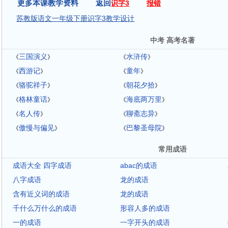
更多本课教学资料 返回
识字3
报错
苏教版语文一年级下册识字3教学设计
中考 高考名著
三国演义
水浒传
《
》
《
》
西游记
童年
《
》
《
》
骆驼祥子
朝花夕拾
《
》
《
》
格林童话
海底两万里
《
》
《
》
名人传
聊斋志异
《
》
《
》
傲慢与偏见
巴黎圣母院
《
》
《
》
常用成语
成语大全 四字成语
abac的成语
八字成语
龙的成语
含有近义词的成语
龙的成语
千什么万什么的成语
形容人多的成语
一的成语
一字开头的成语