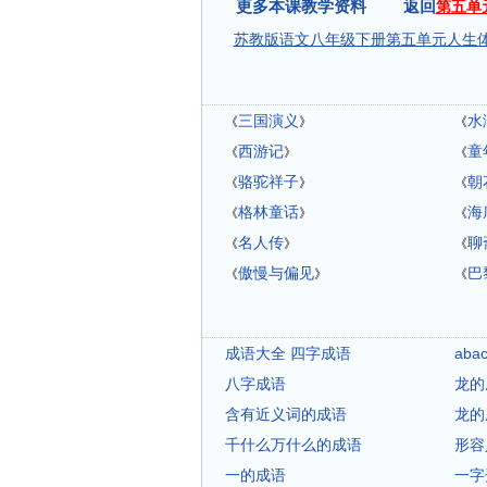
更多本课教学资料 返回
第五单
苏教版语文八年级下册第五单元人生
三国演义
水
《
》
《
西游记
童
《
》
《
骆驼祥子
朝
《
》
《
格林童话
海
《
》
《
名人传
聊
《
》
《
傲慢与偏见
巴
《
》
《
成语大全 四字成语
ab
八字成语
龙的
含有近义词的成语
龙的
千什么万什么的成语
形容
一的成语
一字