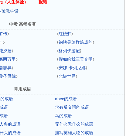
元（人生体验）
报错
体验教学设
中考 高考名著
浒传
红楼梦
》
《
》
年
钢铁是怎样炼成的
》
《
》
花夕拾
格列佛游记
》
《
》
底两万里
假如给我三天光明
》
《
》
斋志异
安娜·卡列尼娜
》
《
》
黎圣母院
悲惨世界
》
《
》
常用成语
ac的成语
abcc的成语
成语
含有反义词的成语
成语
马的成语
人多的成语
无什么无什么的成语
开头的成语
描写英雄人物的成语