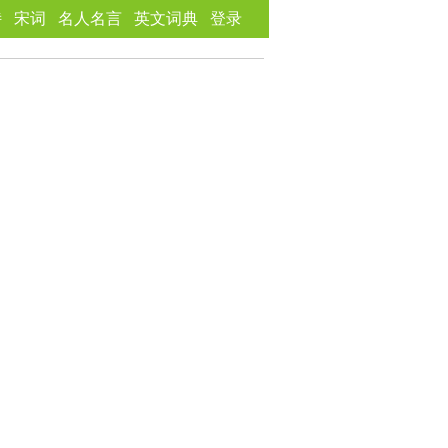
诗
宋词
名人名言
英文词典
登录