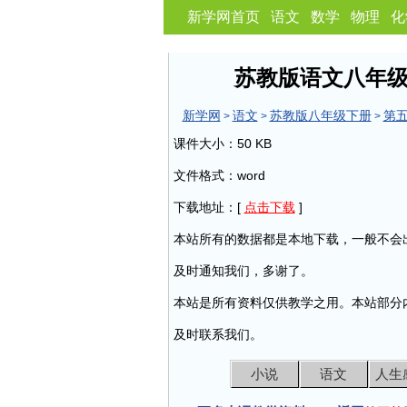
新学网首页
语文
数学
物理
化
苏教版语文八年
新学网
语文
苏教版八年级下册
第
>
>
>
课件大小：50 KB
文件格式：word
下载地址：[
点击下载
]
本站所有的数据都是本地下载，一般不会
及时通知我们，多谢了。
本站是所有资料仅供教学之用。本站部分
及时联系我们。
小说
语文
人生