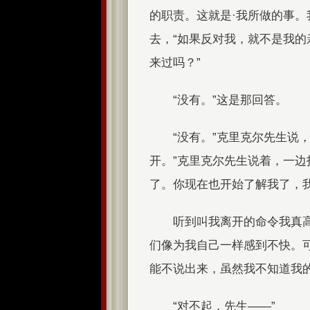
的职责。这就是·我所做的事。
去，“如果反对我，就不是我的
来过吗？”
“没有。”这是那回答。
“没有。”克里克尔先生说
开。”克里克尔先生说着，一边
了。你现在也开始了解我了，
听到叫我离开的命令我真
们像为我自己一样感到不快。
能不说出来，虽然我不知道我
“对不起，先生——”