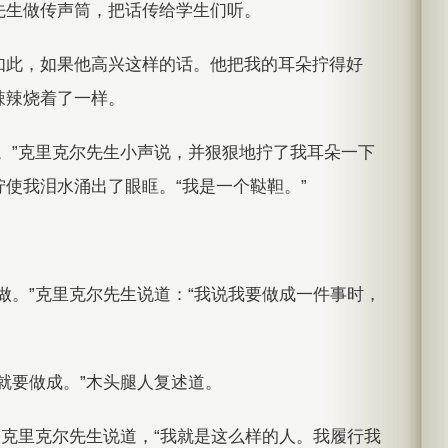
先生做传声筒，把话传给学生们听。
如此，如果他高兴这样的话。他把我的耳朵拧得好
辣辣烧着了一样。
。”克里克尔先生小声说，并狠狠地拧了我耳朵一下
使我泪水涌出了眼眶。“我是一个鞑靼。”
做。”克里克尔先生说道：“我说我要做成一件事时，
就要做成。”木头腿人复述道。
”克里克尔先生说道，“我就是这么样的人。我履行我