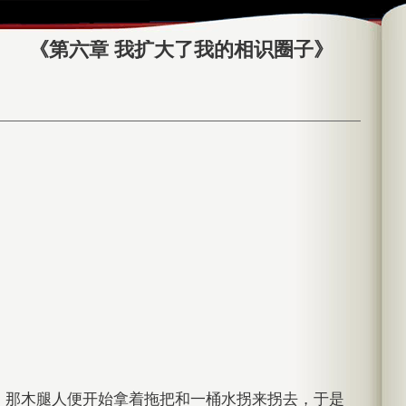
《第六章 我扩大了我的相识圈子》
，那木腿人便开始拿着拖把和一桶水拐来拐去，于是