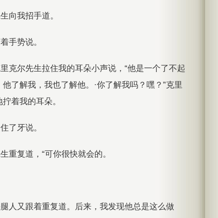
先生向我招手道。
打着手势说。
克里克尔先生拉住我的耳朵小声说，“他是一个了不起
他了解我，我也了解他。·你了解我吗？嘿？”克里
地拧着我的耳朵。
咬住了牙说。
先生重复道，“可你很快就会的。
头腿人又跟着重复道。后来，我发现他总是这么做