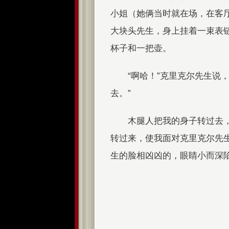
小姐（她俩当时就在场，在客
大块头先生，身上挂着一束表
杯子和一把壶。
“啊哈！”克里克尔先生说
去。”
木腿人把我的身子转过去
转过来，使我面对克里克尔先
生的脸相凶凶的，眼睛小而深