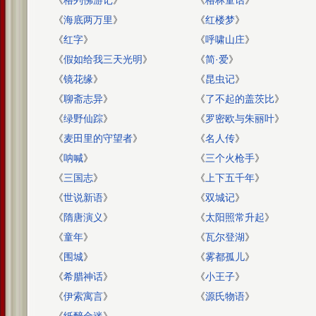
《
格列佛游记
》
《
格林童话
》
《
海底两万里
》
《
红楼梦
》
《
红字
》
《
呼啸山庄
》
《
假如给我三天光明
》
《
简·爱
》
《
镜花缘
》
《
昆虫记
》
《
聊斋志异
》
《
了不起的盖茨比
》
《
绿野仙踪
》
《
罗密欧与朱丽叶
》
《
麦田里的守望者
》
《
名人传
》
《
呐喊
》
《
三个火枪手
》
《
三国志
》
《
上下五千年
》
《
世说新语
》
《
双城记
》
《
隋唐演义
》
《
太阳照常升起
》
《
童年
》
《
瓦尔登湖
》
《
围城
》
《
雾都孤儿
》
《
希腊神话
》
《
小王子
》
《
伊索寓言
》
《
源氏物语
》