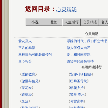
返回目录：
心灵鸡汤
小说
语文
人生感悟
心灵鸡汤
名
心灵鸡汤
爱花及人
浮躁的时代，我们怀念情书
平凡的幸福
做人何必太自私
幸福快乐可能是遗传的
爱，和时间赛跑
真心相分
微笑中的那份等待
名著阅读排行
《
爱的教育
》
《
安娜·卡列尼娜
》
《
傲慢与偏见
》
《
巴黎圣母院
》
《
茶花女
》
《
朝花夕拾
》
《
道德经
》
《
繁星 春水
》
《
复活
》
《
傅雷家书
》