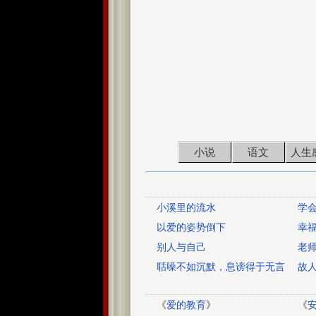
小说
语文
人生
小溪里的流水
学
以爱的姿势倒下
幸
别人与自己
老
聒噪不如沉默，息谤得于无言
故
《
爱的教育
》
《