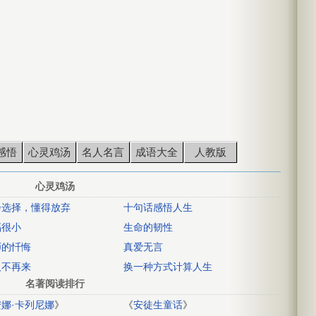
感悟
心灵鸡汤
名人名言
成语大全
人教版
心灵鸡汤
会选择，懂得放弃
十句话感悟人生
福很小
生命的韧性
师的忏悔
真爱无言
人不再来
换一种方式计算人生
名著阅读排行
安娜·卡列尼娜
》
《
安徒生童话
》