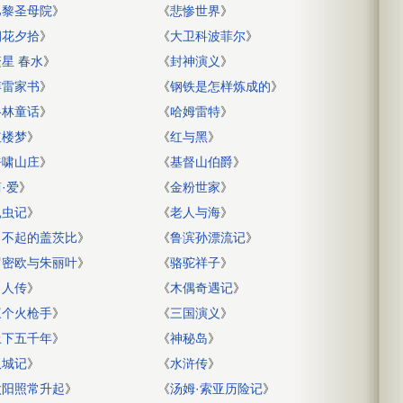
巴黎圣母院
》
《
悲惨世界
》
朝花夕拾
》
《
大卫科波菲尔
》
繁星 春水
》
《
封神演义
》
傅雷家书
》
《
钢铁是怎样炼成的
》
格林童话
》
《
哈姆雷特
》
红楼梦
》
《
红与黑
》
呼啸山庄
》
《
基督山伯爵
》
·爱
》
《
金粉世家
》
昆虫记
》
《
老人与海
》
了不起的盖茨比
》
《
鲁滨孙漂流记
》
罗密欧与朱丽叶
》
《
骆驼祥子
》
名人传
》
《
木偶奇遇记
》
三个火枪手
》
《
三国演义
》
上下五千年
》
《
神秘岛
》
双城记
》
《
水浒传
》
太阳照常升起
》
《
汤姆·索亚历险记
》