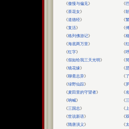
《
傲慢与偏见
》
《
《
茶花女
》
《
《
道德经
》
《
《
复活
》
《
《
格列佛游记
》
《
《
海底两万里
》
《
《
红字
》
《
《
假如给我三天光明
》
《
简
《
镜花缘
》
《
《
聊斋志异
》
《
《
绿野仙踪
》
《
《
麦田里的守望者
》
《
《
呐喊
》
《
《
三国志
》
《
《
世说新语
》
《
《
隋唐演义
》
《