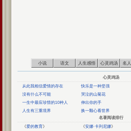
小说
语文
人生感悟
心灵鸡汤
名
心灵鸡汤
从此我相信爱情的存在
快乐是一种坚强
没有什么不可能
哭泣的山菊花
一生中最应珍惜的10种人
伸出你的手
人生有三重境界
换一颗心看世界
名著阅读排行
《
爱的教育
》
《
安娜·卡列尼娜
》