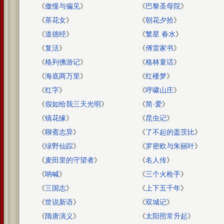
《
傲慢与偏见
》
《
巴黎圣母院
》
《
茶花女
》
《
朝花夕拾
》
《
道德经
》
《
繁星 春水
》
《
复活
》
《
傅雷家书
》
《
格列佛游记
》
《
格林童话
》
《
海底两万里
》
《
红楼梦
》
《
红字
》
《
呼啸山庄
》
《
假如给我三天光明
》
《
简·爱
》
《
镜花缘
》
《
昆虫记
》
《
聊斋志异
》
《
了不起的盖茨比
》
《
绿野仙踪
》
《
罗密欧与朱丽叶
》
《
麦田里的守望者
》
《
名人传
》
《
呐喊
》
《
三个火枪手
》
《
三国志
》
《
上下五千年
》
《
世说新语
》
《
双城记
》
《
隋唐演义
》
《
太阳照常升起
》