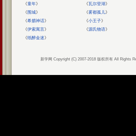
《
童年
》
《
瓦尔登湖
》
《
围城
》
《
雾都孤儿
》
《
希腊神话
》
《
小王子
》
《
伊索寓言
》
《
源氏物语
》
《
纸醉金迷
》
新学网 Copyright (C) 2007-2018 版权所有 All Rights R