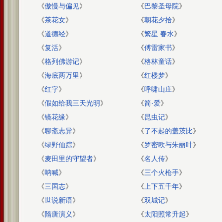
《
傲慢与偏见
》
《
巴黎圣母院
》
《
茶花女
》
《
朝花夕拾
》
《
道德经
》
《
繁星 春水
》
《
复活
》
《
傅雷家书
》
《
格列佛游记
》
《
格林童话
》
《
海底两万里
》
《
红楼梦
》
《
红字
》
《
呼啸山庄
》
《
假如给我三天光明
》
《
简·爱
》
《
镜花缘
》
《
昆虫记
》
《
聊斋志异
》
《
了不起的盖茨比
》
《
绿野仙踪
》
《
罗密欧与朱丽叶
》
《
麦田里的守望者
》
《
名人传
》
《
呐喊
》
《
三个火枪手
》
《
三国志
》
《
上下五千年
》
《
世说新语
》
《
双城记
》
《
隋唐演义
》
《
太阳照常升起
》