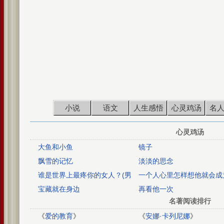
小说
语文
人生感悟
心灵鸡汤
名
心灵鸡汤
大鱼和小鱼
镜子
飘雪的记忆
淡淡的思念
谁是世界上最疼你的女人？(男
一个人心里怎样想他就会成
人必读,情深感动)
样的人
宝藏就在身边
再看他一次
名著阅读排行
《
爱的教育
》
《
安娜·卡列尼娜
》