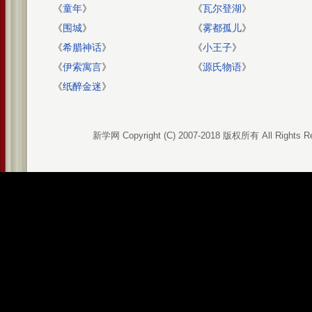
《
童年
》
《
瓦尔登湖
》
《
围城
》
《
雾都孤儿
》
《
希腊神话
》
《
小王子
》
《
伊索寓言
》
《
源氏物语
》
《
纸醉金迷
》
新学网 Copyright (C) 2007-2018 版权所有 All Rights R