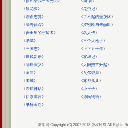
《
假如给我三天光明
》
《
简·爱
》
《
镜花缘
》
《
昆虫记
》
《
聊斋志异
》
《
了不起的盖茨比
》
《
绿野仙踪
》
《
罗密欧与朱丽叶
》
《
麦田里的守望者
》
《
名人传
》
《
呐喊
》
《
三个火枪手
》
《
三国志
》
《
上下五千年
》
《
世说新语
》
《
双城记
》
《
隋唐演义
》
《
太阳照常升起
》
《
童年
》
《
瓦尔登湖
》
《
围城
》
《
雾都孤儿
》
《
希腊神话
》
《
小王子
》
《
伊索寓言
》
《
源氏物语
》
《
纸醉金迷
》
新学网 Copyright (C) 2007-2018 版权所有 All Rights R