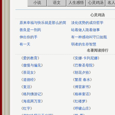
小说
语文
人生感悟
心灵鸡汤
名
心灵鸡汤
原来幸福与快乐就是那么的简
淡化优势的成功哲学
单！
善良是一剂药
站着做人跪着做事
伸出你的手
有一种感动叫守口如瓶
有一天
弱者的生存智慧
名著阅读排行
《
爱的教育
》
《
安娜·卡列尼娜
》
《
傲慢与偏见
》
《
巴黎圣母院
》
《
茶花女
》
《
朝花夕拾
》
《
道德经
》
《
繁星 春水
》
《
复活
》
《
傅雷家书
》
《
格列佛游记
》
《
格林童话
》
《
海底两万里
》
《
红楼梦
》
《
红字
》
《
呼啸山庄
》