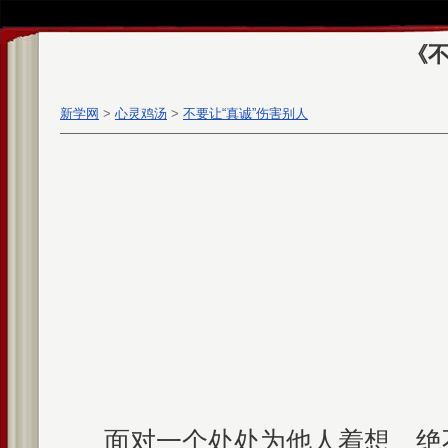
《不
新学网
>
心灵鸡汤
>
不要让“真诚”伤害别人
面对一个处处为他人着想、绝