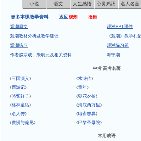
小说
语文
人生感悟
心灵鸡汤
名人名言
更多本课教学资料 返回
观潮
报错
观潮原文
观潮PPT课件
观潮教材分析及教学建议
《观潮》教学札
观潮练习
观潮练习题
作者赵宗成、朱明元及相关资料
海宁潮
中考 高考名著
三国演义
水浒传
《
》
《
》
西游记
童年
《
》
《
》
骆驼祥子
朝花夕拾
《
》
《
》
格林童话
海底两万里
《
》
《
》
名人传
聊斋志异
《
》
《
》
傲慢与偏见
巴黎圣母院
《
》
《
》
常用成语