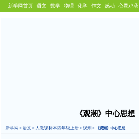
新学网首页
语文
数学
物理
化学
作文
感动
心灵鸡汤
《观潮》中心思想
新学网
语文
人教课标本四年级上册
观潮
>
>
>
>
《观潮》中心思想