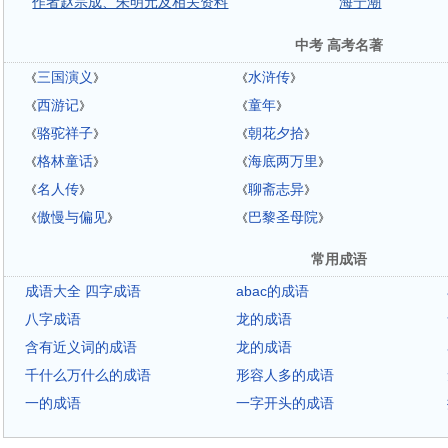
作者赵宗成、朱明元及相关资料
海宁潮
中考 高考名著
三国演义
水浒传
《
》
《
》
西游记
童年
《
》
《
》
骆驼祥子
朝花夕拾
《
》
《
》
格林童话
海底两万里
《
》
《
》
名人传
聊斋志异
《
》
《
》
傲慢与偏见
巴黎圣母院
《
》
《
》
常用成语
成语大全 四字成语
abac的成语
八字成语
龙的成语
含有近义词的成语
龙的成语
千什么万什么的成语
形容人多的成语
一的成语
一字开头的成语