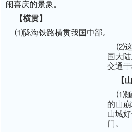
闹喜庆的景象。
【横贯】
⑴陇海铁路横贯我国中部。
⑵
国大陆
交通干
【
⑴
的山崩
山城好
门。