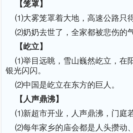
【笼罩】
⑴大雾笼罩着大地，高速公路只
⑵奶奶去世了，全家都被悲伤的
【屹立】
⑴举目远眺，雪山巍然屹立，在
银光闪闪。
⑵中国是屹立在东方的巨人。
【人声鼎沸】
⑴新超市开业，人声鼎沸，门庭
⑵每年家乡的庙会都是人头攒动