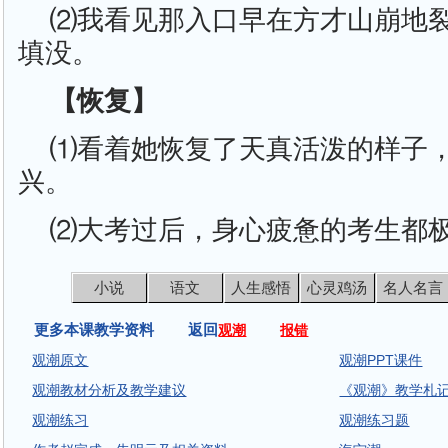
⑵我看见那入口早在方才山崩地
填没。
【恢复】
⑴看着她恢复了天真活泼的样子
兴。
⑵大考过后，身心疲惫的考生都
小说
语文
人生感悟
心灵鸡汤
名人名言
更多本课教学资料 返回
观潮
报错
观潮原文
观潮PPT课件
观潮教材分析及教学建议
《观潮》教学札
观潮练习
观潮练习题