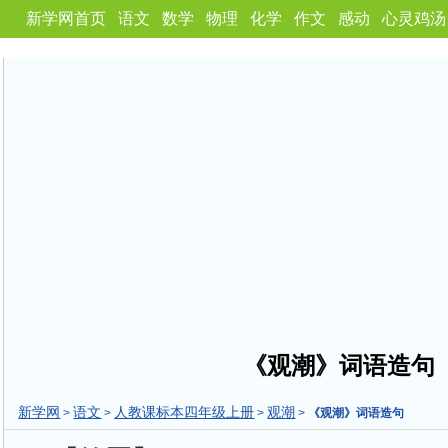
新学网首页
语文
数学
物理
化学
作文
感动
心灵鸡汤
《观潮》词语造句
新学网
语文
人教课标本四年级上册
观潮
>
>
>
>
《观潮》词语造句