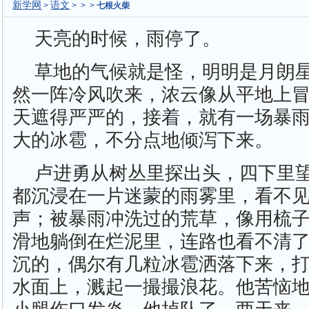
新学网
语文
>
> > >
七根火柴
天亮的时候，雨停了。
草地的气候就是怪，明明是月朗
然一阵冷风吹来，浓云像从平地上
天遮得严严的，接着，就有一场暴
大的冰雹，不分点地倾泻下来。
卢进勇从树丛里探出头，四下里
都沉浸在一片迷蒙的雨雾里，看不
声；被暴雨冲洗过的荒草，像用梳
滑地躺倒在烂泥里，连路也看不清
沉的，偶尔有几粒冰雹洒落下来，
水面上，溅起一撮撮浪花。他苦恼