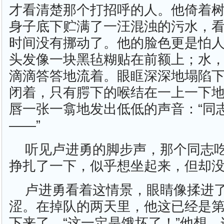
才看清楚那个打招呼的人。他倚着
身子底下贮满了一汪混浊的污水，
时间没有挪动了。他的脸色更是怕
头发像一块黑毡糊贴在前额上；水
滴滴答答地流着。眼眶深深地塌陷
闭着，只有腭下的喉结在一上一下
唇一张一翕地发出低低的声音：“同
——”
听见卢进勇的脚步声，那个同志
挣扎了一下，似乎想坐起来，但却
卢进勇看着这情景，眼睛像揉进
涩。在掉队的两天里，他这已经是
下来了。“这一定是饿坏了！”他想