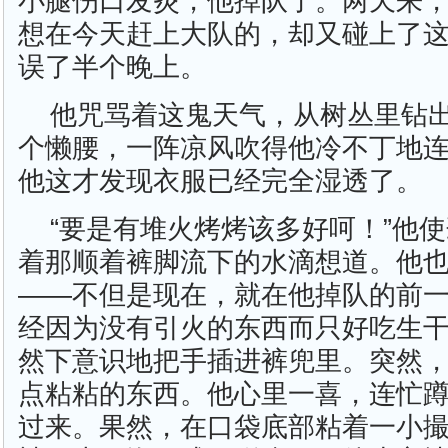
小腿伤口发炎，他掉队了。两天来
想在今天赶上大队的，却又碰上了
误了半个晚上。
他咒骂着这鬼天气，从树丛里钻
个懒腰，一阵凉风吹得他冷不丁地
他这才发现衣服已经完全湿透了。
“要是有堆火烤烤该多好呵！”他
着那顺着裤脚流下的水滴想道。他
——不但是现在，就在他掉队的前
经因为没有引火的东西而只好吃生
然下意识地把手插进裤兜里。突然
点粘粘的东西。他心里一喜，连忙
过来。果然，在口袋底部粘着一小