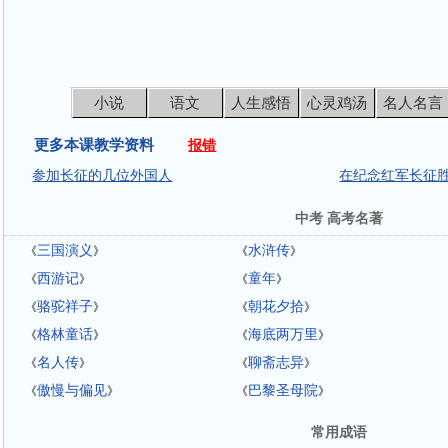
小说
语文
人生感悟
心灵鸡汤
名人名言
更多本课教学资料
报错
参加长征的几位外国人
在纪念红军长征
中考 高考名著
三国演义
水浒传
《
》
《
》
西游记
童年
《
》
《
》
骆驼祥子
朝花夕拾
《
》
《
》
格林童话
海底两万里
《
》
《
》
名人传
聊斋志异
《
》
《
》
傲慢与偏见
巴黎圣母院
《
》
《
》
常用成语