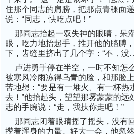
住那个同志的肩膀，把那点青稞面
说：“同志，快吃点吧！”
那同志抬起一双失神的眼睛，呆
眼，吃力地抬起手，推开他的胳膊
下，齿缝里挤出了几个字：“不，没
卢进勇手停在半空，一时不知怎
被寒风冷雨冻得乌青的脸，和那脸
苦地想：“要是有一堆火、有一杯热
去！”他抬起头，望望那雾蒙蒙的远
志的手腕说：“走，我扶你走吧！”
那同志闭着眼睛摇了摇头，没有
攒着浑身的力量。好大一会，他忽