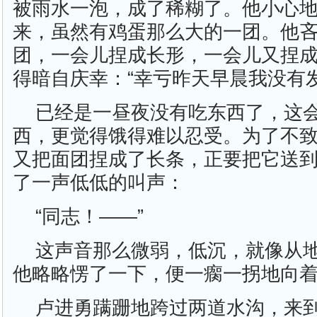
被雨水一泡，成了稀糊了。他小心
来，虽然有鸡蛋那么大的一团。他
团，一会儿捏成长形，一会儿又捏
得暗自庆幸：“幸亏昨天早晨我没有
已经是一昼夜没有吃东西了，这
西，更觉得饿得难以忍受。为了不
又把面团捏成了长条，正要把它送
了一声低低的叫声：
“同志！——”
这声音那么微弱，低沉，就像从
他略略愣了一下，便一瘸一拐地向
卢进勇蹒跚地跨过两道水沟，来