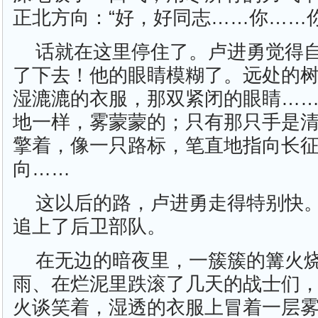
正北方向：“好，好同志……你……
话就在这里停住了。卢进勇觉得
了下去！他的眼睛模糊了。远处的
湿漉漉的衣服，那双紧闭的眼睛…
地一样，雾蒙蒙的；只有那只手是
擎着，像一只路标，笔直地指向长
向……
这以后的路，卢进勇走得特别快
追上了后卫部队。
在无边的暗夜里，一簇簇的篝火
雨、在烂泥里跌滚了几天的战士们
火谈笑着，湿透的衣服上冒着一层