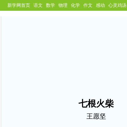
新学网首页
语文
数学
物理
化学
作文
感动
心灵鸡汤
七根火柴
王愿坚