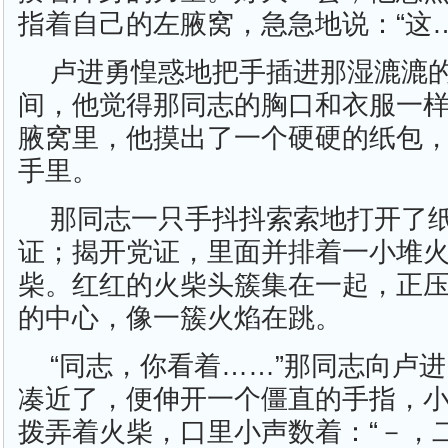
指着自己的左腋窝，急急地说：“这
卢进勇惶惑地把手插进那湿漉漉
间，他觉得那同志的胸口和衣服一
腋窝里，他摸出了一个硬硬的纸包
手里。
那同志一只手抖抖索索地打开了
证；揭开党证，里面并排着一小堆
柴。红红的火柴头簇集在一起，正
的中心，像一簇火焰在跳。
“同志，你看着……”那同志向卢
凑近了，便伸开一个僵直的手指，
拨弄着火柴，口里小声数着：“－，