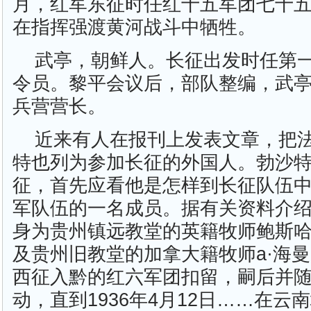
月，红军东征时任红十五军团七十五
在指挥强渡黄河战斗中牺牲。
武亭，朝鲜人。长征出发时任第
令员。黎平会议后，部队整编，武
兵营营长。
近来有人在报刊上发表文章，把法
特也列为参加长征的外国人。勃沙
征，首先应看他是怎样到长征队伍
军队伍的一名成员。据有关资料介绍："
身为贵州镇远教堂的英籍牧师鲍斯
及贵州旧教堂的加拿大籍牧师a·海曼
西征入黔的红六军团扣留，嗣后并
动，直到1936年4月12日……在云