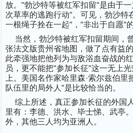
放。"勃沙特等被红军扣留"是由于
次草率的逃跑行动"。可见，勃沙特
一根绳子拴在一起"，"非出于自愿"
当然，勃沙特被红军扣留期间，
张法文版贵州省地图，做了点有益
此牵强地把他列为与敌浴血奋战的
员，更不能把"参加长征"这一无上
上。美国名作家哈里森·索尔兹伯里
队伍里的局外人"是比较恰当的。
综上所述，真正参加长征的外国
里有：李德、洪水、毕士悌、武亭
外，其他三人均为亚洲人。