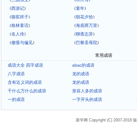
《
》
《
》
西游记
童年
《
》
《
》
骆驼祥子
朝花夕拾
《
》
《
》
格林童话
海底两万里
《
》
《
》
名人传
聊斋志异
《
》
《
》
傲慢与偏见
巴黎圣母院
《
》
《
》
常用成语
成语大全 四字成语
abac的成语
八字成语
龙的成语
含有近义词的成语
龙的成语
千什么万什么的成语
形容人多的成语
一的成语
一字开头的成语
新学网 Copyright (C) 2007-2018 