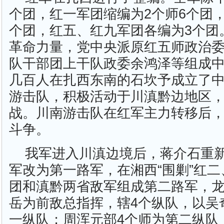
个团，红一军团缩编为2个师6个团
个团，红五、红九军团各编为3个团
革命力量，党中央派原红五师政治
队干部团上干队政委余鸿泽等组成
几百人在扎西东南的石坎予成立了
游击队，积极活动于川滇黔边地区
战。川南游击队在红军主力转移后
斗争。
我军进入川滇边境后，蒋介石重
军改为第一路军，在湘西“围剿”红
团和滇黔两省敌军组成第二路军，
岳为前敌总指挥，辖4个纵队，以吴
一纵队；周浑元部4个师为第二纵队