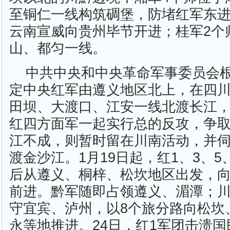
至铜仁一线构筑碉堡，防堵红军东进
云南宣威向贵州毕节开进；桂军2个
山、都匀一线。
中共中央和中央革命军事委员会
定中央红军由遵义地区北上，在四
田坝、大渡口、江安一线北渡长江
红四方面军一起实行总的反攻，争
江不成，则暂时留在川南活动，并
渡金沙江。1月19日起，红1、3、5
后从遵义、桐梓、松坎地区出发，
前进。黔军随即占领遵义、湄潭；
守宜宾、泸州，以8个旅分路向松坎
永等地推进。24日，红1军团击溃