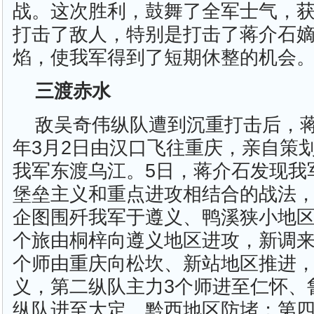
战。这次胜利，鼓舞了全军士气，
打击了敌人，特别是打击了蒋介石
焰，使我军得到了短期休整的机会
三渡赤水
敌吴奇伟纵队遭到沉重打击后，蒋
年3月2日由汉口飞往重庆，亲自策
我军东渡乌江。5日，蒋介石发现我
堡垒主义和重点进攻相结合的战法
企图围歼我军于遵义、鸭溪狭小地区
个旅由桐梓向遵义地区进攻，新调
个师由重庆向松坎、新站地区推进
义，第二纵队主力3个师进至仁怀、
纵队进至大定、黔西地区防堵；第