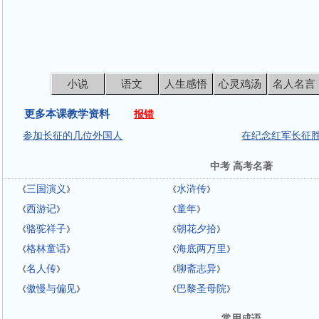
小说
语文
人生感悟
心灵鸡汤
名人名言
更多本课教学资料
报错
参加长征的几位外国人
在纪念红军长征
中考 高考名著
三国演义
水浒传
《
》
《
》
西游记
童年
《
》
《
》
骆驼祥子
朝花夕拾
《
》
《
》
格林童话
海底两万里
《
》
《
》
名人传
聊斋志异
《
》
《
》
傲慢与偏见
巴黎圣母院
《
》
《
》
常用成语