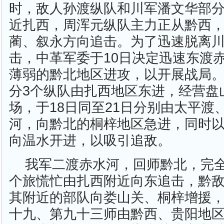
时，敌人孙渡纵队和川军潘文华部
近扎西，周浑元纵队主力正从黔西
蔺、叙永方向追击。为了迅速脱离
击，中革军委于10日决定迅速东渡
薄弱的黔北地区进攻，以开展战局。
分3个纵队由扎西地区东进，经营盘
场，于18日同至21日分别由太平渡
河，向黔北的桐梓地区急进，同时以
向温水开进，以吸引追敌。
我军二渡赤水河，回师黔北，完全
个旅慌忙由扎西附近向东追击，黔
其附近的部队向娄山关、桐梓增援
十九、第九十三师由黔西、贵阳地