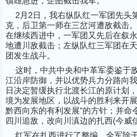
镇雄急进，企图截击我军。
2月2日，我右纵队红一军团先头
克，后卫第一师在三岔河遭敌截击。
在继续西进中，一军团又先后在叙
地遭川敌截击；左纵队红三军团在
团发生战斗。
这时，中共中央和中革军委鉴于
江沿岸防御，并以优势兵力分路向我
日决定暂缓执行北渡长江的原计划，
境为发展地区，以战斗的胜利来开
黔西向东的有利发展”的方针；并命
四川追敌，改向川滇边的扎西(今威
红军在扎西进行了整编。全军除干