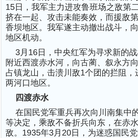
15日，我军主力进攻鲁班场之敌第
挤在一起、攻击未能奏效，而援敌
香坝地区。我军遂主动撤出战斗，
地区机动。
3月16日，中央红军为寻求新的
附近西渡赤水河，向古蔺、叙永方
占镇龙山，击溃川敌1个团的拦阻，
两河口地区。
四渡赤水
在国民党军重兵再次向川南集中
等决定，乘敌不备折兵向东，在赤
敌。1935年3月20日，为迷惑国民