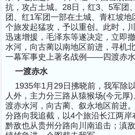
抗，攻占土城。28日，红3、5军团
团、红1军团一部在土城、青杠坡地
个旅发起猛攻，予以重创。此时，川
迅速增援，毛泽东等遂决定，立即
水河，向古蔺以南地区前进，寻机
一幕军事史上著名战例——四渡赤
一渡赤水
1935年1月29日拂晓前，我军
人外，主力分三路从猿猴场(今元厚
渡赤水河，向古蔺、叙永地区前进。
分路向我追截，以4个旅沿长江两岸
黔敌也从贵州分路向川南追击；滇敌