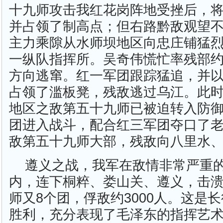
十九师攻击我红花岗阵地受挫后，
并占领了制高点；但右路黔敌观望
主力乘隙从水师坝地区向忠庄铺猛
一纵队指挥所。吴奇伟慌忙率残部
方向逃窜。红一军团跟踪猛追，并
占领了滥板凳，残敌逃过乌江。此
地区之敌第五十九师已被迫转入防
团进入战斗，配合红三军团夺口了
敌第五十九师大部，残敌向八里水
遵义之战，我军在敌情非常严重的
内，连下桐粹、娄山关、遵义，击
师又8个团，俘敌约3000人。这是
胜利，充分表现了毛泽东的指挥艺