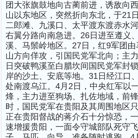
团大张旗鼓地向古蔺前进，诱敌向
山以东地区，突然折向东北，于21日
二郎滩、九溪口、太平渡东渡赤水
右翼分路向南急进。26日进至遵义
溪、马鬃岭地区。27日，红9军团
山方向佯攻，引国民党军北向；主力
日突破鸭溪至白腊坎间国民党军封
岸的沙土、安底等地。31日经江口
处南渡乌江。4月2日，中央红军以
烽，主力进至狗场、扎佐地域，前
时，国民党军在贵阳及其周围地区只
正在贵阳督战的蒋介石十分惊恐，
速增援贵阳，一面令守城部队死守
子、马匹、向导，准备随时逃跑。4