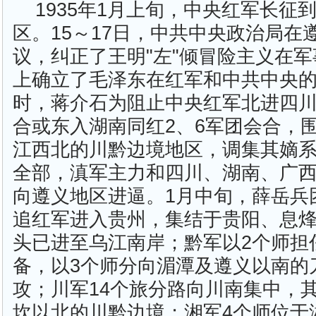
1935年1月上旬，中央红军长征
区。15～17日，中共中央政治局在
议，纠正了王明"左"倾冒险主义在
上确立了毛泽东在红军和中共中央
时，蒋介石为阻止中央红军北进四
合或东入湖南同红2、6军团会合，
江西北的川黔边境地区，调集其嫡
全部，滇军主力和四川、湖南、广
向遵义地区进逼。1月中旬，薛岳兵
追红军进入贵州，集结于贵阳、息
头已进至乌江南岸；黔军以2个师担
备，以3个师分向湄潭及遵义以南的
攻；川军14个旅分路向川南集中，
坎以北的川黔边境；湘军4个师位于