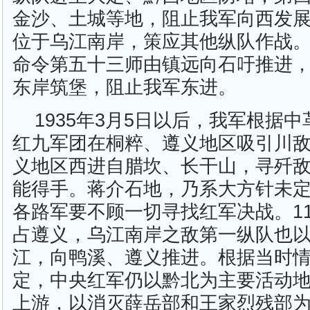
金沙、土城等地，阻止我军向西发展
位于乌江南岸，策应其他纵队作战
命令第五十三师由镇远向石吁推进，
东岸筑堡，阻止我军东进。
1935年3月5日以后，我军根据
红九军团在桐粹、遵义地区吸引川
义地区西进自腊坎、长干山，寻歼
能得手。蒋介石地，乃系大方针未
各路军要不顾一切寻找红军决战。1
占遵义，乌江南岸之敌第一纵队也
江，向鸭溪、遵义推进。根据当时
定，中央红军仍以黔北为主要活动
上游，以消灭薛岳部和王家烈残部