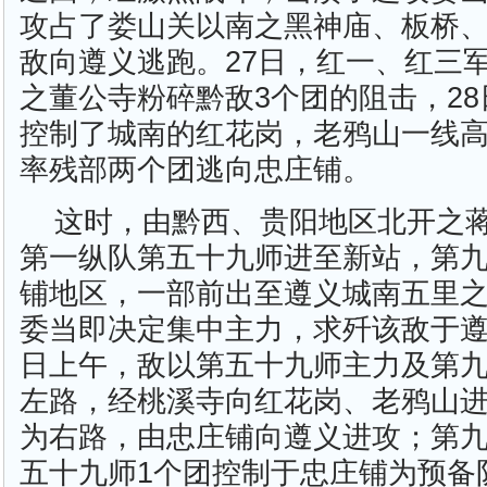
攻占了娄山关以南之黑神庙、板桥
敌向遵义逃跑。27日，红一、红三
之董公寺粉碎黔敌3个团的阻击，2
控制了城南的红花岗，老鸦山一线
率残部两个团逃向忠庄铺。
这时，由黔西、贵阳地区北开之
第一纵队第五十九师进至新站，第
铺地区，一部前出至遵义城南五里
委当即决定集中主力，求歼该敌于遵
日上午，敌以第五十九师主力及第九
左路，经桃溪寺向红花岗、老鸦山
为右路，由忠庄铺向遵义进攻；第
五十九师1个团控制于忠庄铺为预备