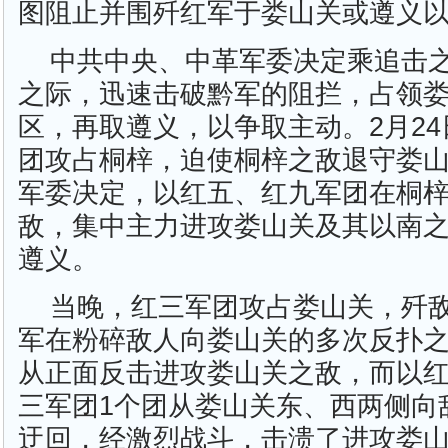
图阻止并围歼红军于娄山关或遵义
中共中央、中革军委决定乘追击
之际，迅速击破黔军的阻拦，占领
区，再取遵义，以争取主动。2月2
团攻占桐梓，迫使桐梓之敌退守娄山
军委决定，以红五、红九军团在桐
敌，集中主力进攻娄山关及其以南
遵义。
当晚，红三军团攻占娄山关，歼敌
军在粉碎敌人向娄山关的多次反扑
从正面反击进攻娄山关之敌，而以
三军团1个团从娄山关东、西两侧向
迂回，经激烈战斗，击溃了进攻娄