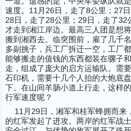
一道。遗感的是，中央军委纵队就
速度。11月26日，走了8公里；27
28日，走了28公里；29日，走了3
才走到湘江岸边。最高三人团是想
搬到湘西去。临突围前，雇了几千
多副挑子，兵工厂拆迁一空，工厂
能够搬走的值钱的东西都装在骡子
走，组成了庞大的启方运输队。需
石印机，需要十几个人抬的大炮底
下。在山间羊肠小道上行走，这样
行军速度呢？
11月29日，湘军和桂军蜂拥而
的红军发起了进攻。两岸的红军战
安全过江，与优势的敌军展开了殊