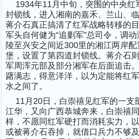
1934年11月中旬，突围的中央
封锁线，进入湘南的嘉禾、兰山、
蒋介石真正搞清了红军战略转移的
军头自何健为“追剿军”总司令，调
陵至兴安之间近300里的湘江两岸
堡，设置了第四道封锁线。蒋介石
军周浑元部及部分湘军在后面追击
躇满志，得意洋洋，以为定能将红
水之间了。
11月20日，白崇禧见红军的一
江华，又向广西恭城奔来，白崇禧
样，不愿同红军硬打而消耗实力，
或被蒋介石吞掉，就借口兵力不够