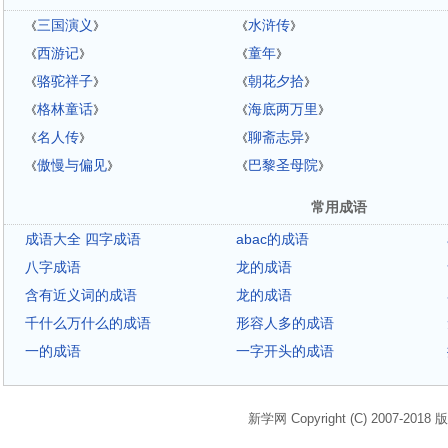
三国演义
水浒传
《
》
《
》
西游记
童年
《
》
《
》
骆驼祥子
朝花夕拾
《
》
《
》
格林童话
海底两万里
《
》
《
》
名人传
聊斋志异
《
》
《
》
傲慢与偏见
巴黎圣母院
《
》
《
》
常用成语
成语大全 四字成语
abac的成语
八字成语
龙的成语
含有近义词的成语
龙的成语
千什么万什么的成语
形容人多的成语
一的成语
一字开头的成语
新学网 Copyright (C) 2007-2018 