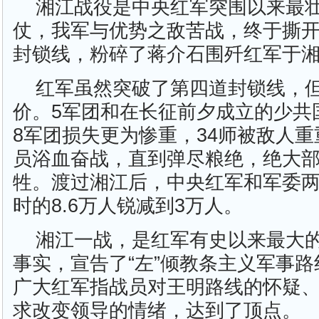
湘江战役是中央红军突围以来最
仗，我军与优势之敌苦战，终于撕
封锁线，粉碎了蒋介石围歼红军于
红军虽然突破了第四道封锁线，
价。5军团和在长征前夕成立的少共
8军团损失更为惨重，34师被敌人
员浴血奋战，直到弹尽粮绝，绝大
牲。渡过湘江后，中央红军和军委
时的8.6万人锐减到3万人。
湘江一战，是红军有史以来最大
事实，宣告了“左”倾教条主义军事
广大红军指战员对王明路线的怀疑
求改变领导的情绪，达到了顶点。