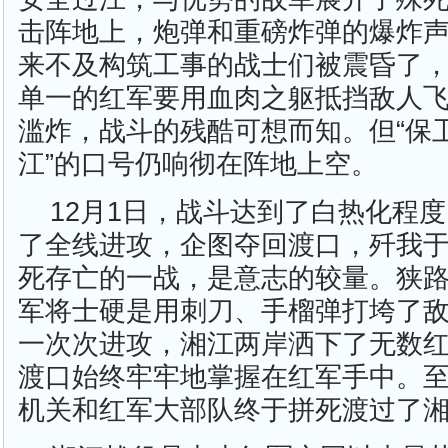
击阵地上，炮弹和重磅炸弹的爆炸
来不及构筑工事的战士们被震昏了
单一的红军要用血肉之躯抵挡敌人
滥炸，战斗的残酷可想而知。但“保
江”的口号仍响彻在阵地上空。
12月1日，战斗达到了白热化程
了全线进攻，企图夺回渡口，歼我
死存亡的一战，是意志的较量。狭
军将士硬是用刺刀、手榴弹打垮了
一次次进攻，湘江两岸洒下了无数
渡口始终牢牢地掌握在红军手中。至
机关和红军大部队终于拼死渡过了