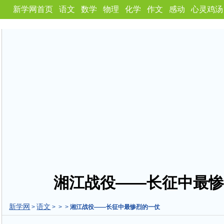
新学网首页
语文
数学
物理
化学
作文
感动
心灵鸡汤
湘江战役——长征中最惨
新学网
语文
>
> > >
湘江战役——长征中最惨烈的一仗