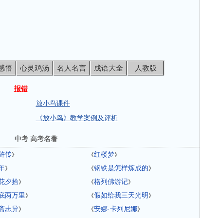
感悟
心灵鸡汤
名人名言
成语大全
人教版
报错
放小鸟课件
《放小鸟》教学案例及评析
中考 高考名著
浒传
红楼梦
》
《
》
年
钢铁是怎样炼成的
》
《
》
花夕拾
格列佛游记
》
《
》
底两万里
假如给我三天光明
》
《
》
斋志异
安娜·卡列尼娜
》
《
》