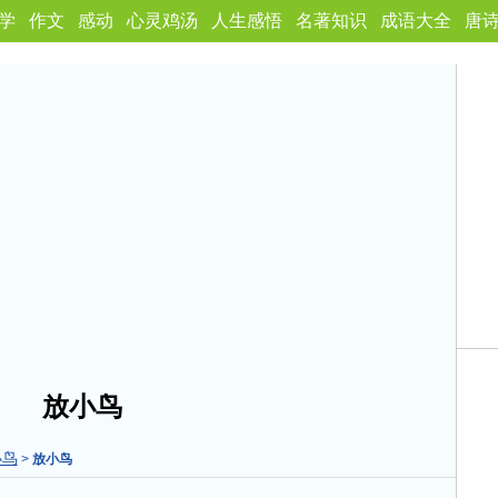
学
作文
感动
心灵鸡汤
人生感悟
名著知识
成语大全
唐
放小鸟
小鸟
>
放小鸟