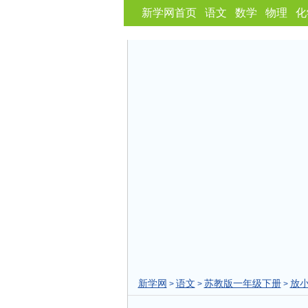
新学网首页
语文
数学
物理
化
新学网
语文
苏教版一年级下册
放
>
>
>