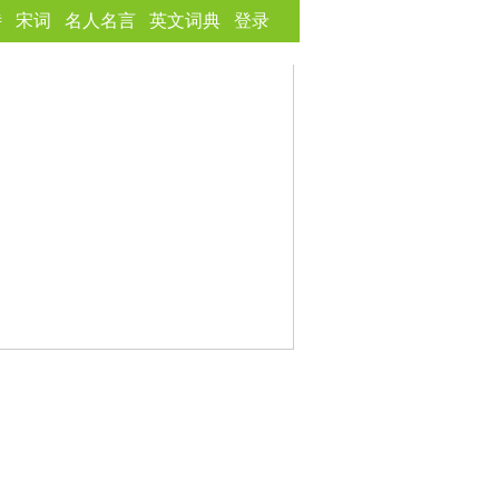
诗
宋词
名人名言
英文词典
登录