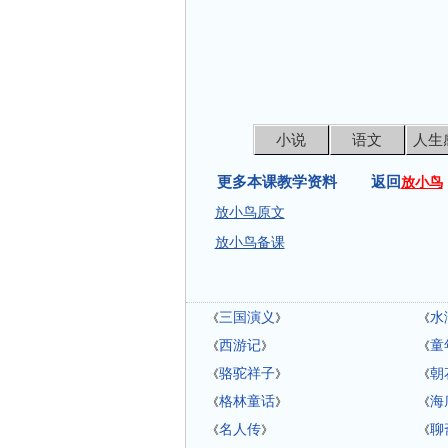
小说
语文
人生
更多本课教学资料 返回
放小鸟
放小鸟原文
放小鸟备课
三国演义
水
《
》
《
西游记
童
《
》
《
骆驼祥子
朝
《
》
《
格林童话
海
《
》
《
名人传
聊
《
》
《