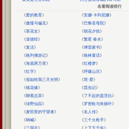
名著阅读排行
《
爱的教育
》
《
安娜·卡列尼娜
》
《
傲慢与偏见
》
《
巴黎圣母院
》
《
茶花女
》
《
朝花夕拾
》
《
道德经
》
《
繁星 春水
》
《
复活
》
《
傅雷家书
》
《
格列佛游记
》
《
格林童话
》
《
海底两万里
》
《
红楼梦
》
《
红字
》
《
呼啸山庄
》
《
假如给我三天光明
》
《
简·爱
》
《
镜花缘
》
《
昆虫记
》
《
聊斋志异
》
《
了不起的盖茨比
》
《
绿野仙踪
》
《
罗密欧与朱丽叶
》
《
麦田里的守望者
》
《
名人传
》
《
呐喊
》
《
三个火枪手
》
《
三国志
》
《
上下五千年
》