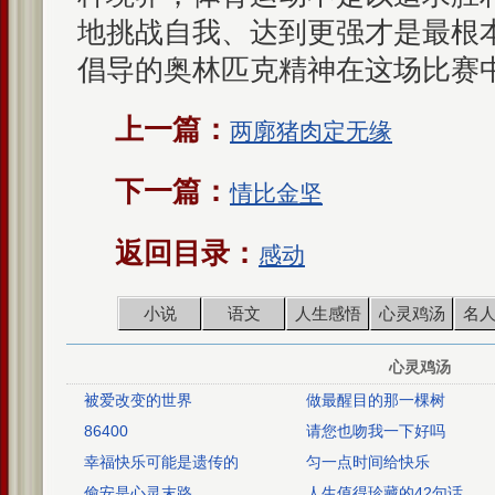
地挑战自我、达到更强才是最根
倡导的奥林匹克精神在这场比赛
上一篇：
两廓猪肉定无缘
下一篇：
情比金坚
返回目录：
感动
小说
语文
人生感悟
心灵鸡汤
名
心灵鸡汤
被爱改变的世界
做最醒目的那一棵树
86400
请您也吻我一下好吗
幸福快乐可能是遗传的
匀一点时间给快乐
偷安是心灵末路
人生值得珍藏的42句话