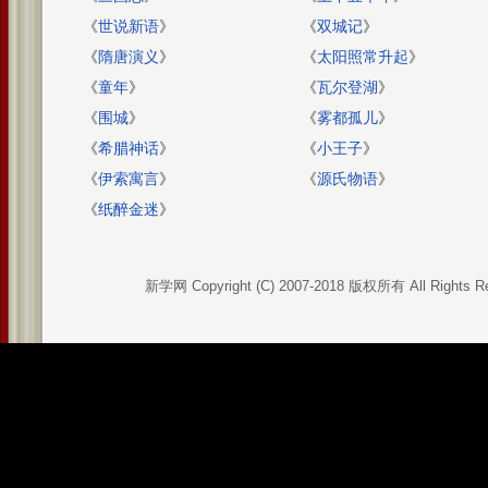
《
世说新语
》
《
双城记
》
《
隋唐演义
》
《
太阳照常升起
》
《
童年
》
《
瓦尔登湖
》
《
围城
》
《
雾都孤儿
》
《
希腊神话
》
《
小王子
》
《
伊索寓言
》
《
源氏物语
》
《
纸醉金迷
》
新学网 Copyright (C) 2007-2018 版权所有 All Rights R