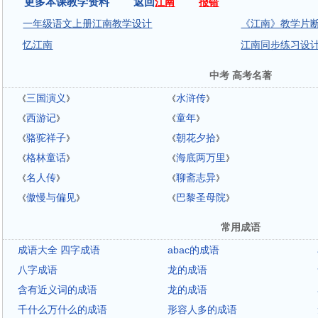
更多本课教学资料 返回
江南
报错
一年级语文上册江南教学设计
《江南》教学片
忆江南
江南同步练习设
中考 高考名著
三国演义
水浒传
《
》
《
》
西游记
童年
《
》
《
》
骆驼祥子
朝花夕拾
《
》
《
》
格林童话
海底两万里
《
》
《
》
名人传
聊斋志异
《
》
《
》
傲慢与偏见
巴黎圣母院
《
》
《
》
常用成语
成语大全 四字成语
abac的成语
八字成语
龙的成语
含有近义词的成语
龙的成语
千什么万什么的成语
形容人多的成语