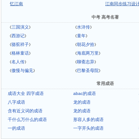
忆江南
江南同步练习设
中考 高考名著
三国演义
水浒传
《
》
《
》
西游记
童年
《
》
《
》
骆驼祥子
朝花夕拾
《
》
《
》
格林童话
海底两万里
《
》
《
》
名人传
聊斋志异
《
》
《
》
傲慢与偏见
巴黎圣母院
《
》
《
》
常用成语
成语大全 四字成语
abac的成语
八字成语
龙的成语
含有近义词的成语
龙的成语
千什么万什么的成语
形容人多的成语
一的成语
一字开头的成语