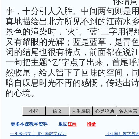
你结局
事，十分引人入胜。中间两句则是
真地描绘出北方所见不到的江南水
景色的渲染时，“火”、“蓝”二字用
又有耀眼的光辉；蓝是蓝草，是青
词的结尾也很有特点，前面都在说
一句把主题“忆”字点了出来，首尾
然收尾，给人留下了回味的空间，
暗自叹息时光不再的感慨，传达出
的心境。
小说
语文
人生感悟
心灵鸡汤
名人名言
更多本课教学资料 返回
江南
报错
一年级语文上册江南教学设计
《江南》教学片