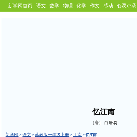
新学网首页
语文
数学
物理
化学
作文
感动
心灵鸡汤
忆江南
［唐］ 白居易
新学网
语文
苏教版一年级上册
江南
>
>
>
>
忆江南