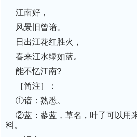
江南好，
风景旧曾谙。
日出江花红胜火，
春来江水绿如蓝。
能不忆江南?
［简注］：
①谙：熟悉。
②蓝：蓼蓝，草名，叶子可以用
料。