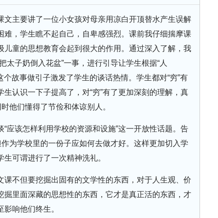
课文主要讲了一位小女孩对母亲用凉白开顶替水产生误解
困难，学生瞧不起自己，自卑感强烈。课前我仔细揣摩课
级儿童的思想教育会起到很大的作用。通过深入了解，我
把太子奶倒入花盆”一事，进行引导让学生根据“人
有这个故事做引子激发了学生的谈话热情。学生都对“穷”有
生认识一下子提高了，对“穷”有了更加深刻的理解，真
同时他们懂得了节俭和体谅别人。
谈“应该怎样利用学校的资源和设施”这一开放性话题。告
但作为学校里的一份子应如何去做才好。这样更加切入学
学生可谓进行了一次精神洗礼。
文课不但要挖掘出固有的文学性的东西，对于人生观、价
挖掘里面深藏的思想性的东西，它才是真正活的东西，才
至影响他们终生。