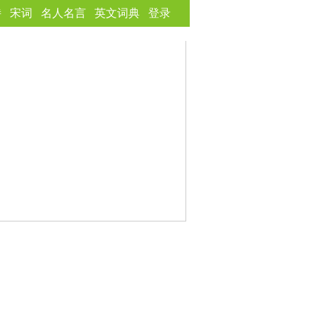
诗
宋词
名人名言
英文词典
登录