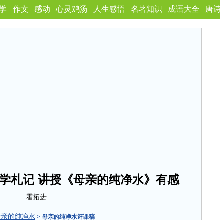
学
作文
感动
心灵鸡汤
人生感悟
名著知识
成语大全
唐
学札记 讲授《母亲的纯净水》有感
霍拓进
母亲的纯净水
>
母亲的纯净水评课稿