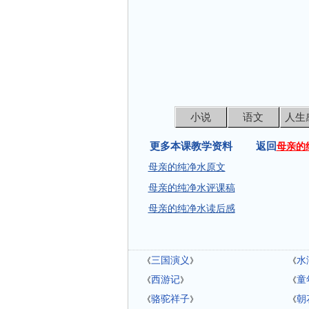
小说
语文
人生
更多本课教学资料 返回
母亲的
母亲的纯净水原文
母亲的纯净水评课稿
母亲的纯净水读后感
三国演义
水
《
》
《
西游记
童
《
》
《
骆驼祥子
朝
《
》
《