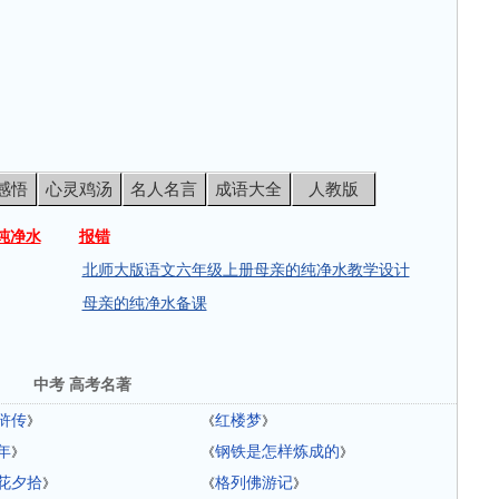
感悟
心灵鸡汤
名人名言
成语大全
人教版
纯净水
报错
北师大版语文六年级上册母亲的纯净水教学设计
母亲的纯净水备课
中考 高考名著
浒传
红楼梦
》
《
》
年
钢铁是怎样炼成的
》
《
》
花夕拾
格列佛游记
》
《
》