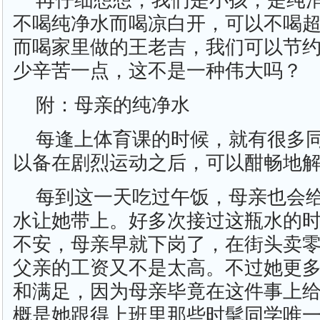
再仔细想想，我们是小孩，是纯
不喝纯净水而喝凉白开，可以不喝
而喝家里做的王老吉，我们可以节
少辛苦一点，这不是一种伟大吗？
附：母亲的纯净水
每逢上体育课的时候，就有很多
以备在剧烈运动之后，可以酣畅地
每到这一天吃过午饭，母亲也会
水让她带上。好多次接过这瓶水的
不安，母亲早就下岗了，在街头卖
父亲的工资又不是太高。不过她更
和满足，因为母亲毕竟在这件事上
概是她跟得上班里那些时髦同学唯