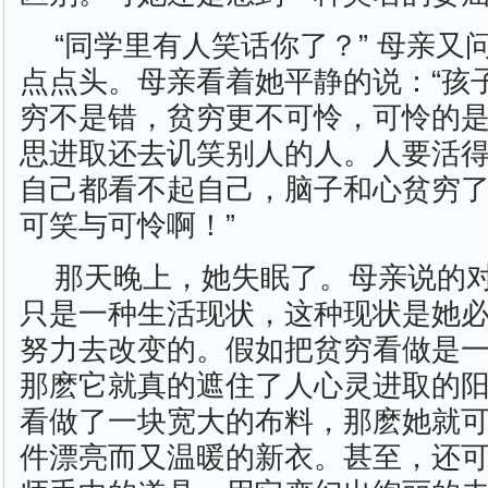
“同学里有人笑话你了？” 母亲又
点点头。母亲看着她平静的说：“孩
穷不是错，贫穷更不可怜，可怜的
思进取还去讥笑别人的人。人要活
自己都看不起自己，脑子和心贫穷
可笑与可怜啊！”
那天晚上，她失眠了。母亲说的
只是一种生活现状，这种现状是她
努力去改变的。假如把贫穷看做是
那麽它就真的遮住了人心灵进取的
看做了一块宽大的布料，那麽她就
件漂亮而又温暖的新衣。甚至，还