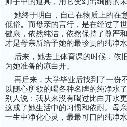
师手中的道具，用它变幻出绚丽的
她终于明白，自己在物质上的在
低俗。而母亲的言行，是在经过了
健康，依然纯洁，依然保持了尊严和
才是母亲所给予她的最珍贵的纯净
后来，她去上体育课的时候，依
为她准备的凉白开。
再后来，大学毕业后找到了一份
以随心所欲的喝各种名牌的纯净水
别人说：我从来没有喝过比白开水
这成了她生活中的习惯和依耐。母
一生中净化心灵，最最可口的纯净