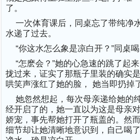
了。
一次体育课后，同桌忘了带纯净
水递了过去。
“你这水怎么象是凉白开？”同桌
“怎麽会？”她的心急速的跳了起
拢过来，证实了那瓶子里装的确实
哄笑声涨红了她的脸， 她当即扔掉了
她忽然想起，每次母亲递给她的
经开启了的，她一直以为这是母亲
娇宠，事先帮她打开了瓶盖的。然
细节却让她清晰地意识到，自己喝