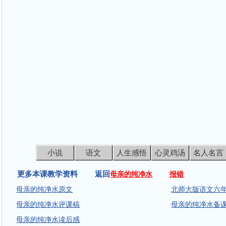
小说
语文
人生感悟
心灵鸡汤
名人名言
更多本课教学资料 返回
母亲的纯净水
报错
母亲的纯净水原文
北师大版语文六
母亲的纯净水评课稿
母亲的纯净水备
母亲的纯净水读后感