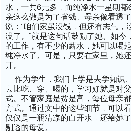
水，一共6元多，而纯净水一星期都
亲这么做是为了省钱。母亲像看透
说：“咱们家虽没钱，但还有志气，
没了。”就是这句话鼓励了她。如今
的工作，有不少的薪水，她可以喝
纯净水了。可是，只要在家里，她
开。
作为学生，我们上学是去学知识
去比吃、穿、喝的，学习好就是对
式。不管家庭是贫是富，每位母亲
方式。通过文中的这些细节，可以
仅仅是一瓶清凉的白开水，还给她
剔透的母爱。