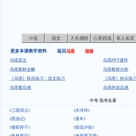
小说
语文
人生感悟
心灵鸡汤
名人名言
更多本课教学资料 返回
乌塔
报错
乌塔原文
乌塔PPT课件
乌塔教材全解
乌塔教材分析
《乌塔》快乐练习：语文练习
《乌塔》快乐练
乌塔看后感
乌塔的读后感
中考 高考名著
三国演义
水浒传
《
》
《
》
西游记
童年
《
》
《
》
骆驼祥子
朝花夕拾
《
》
《
》
格林童话
海底两万里