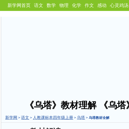
新学网首页
语文
数学
物理
化学
作文
感动
心灵鸡汤
《乌塔》教材理解 《乌塔
新学网
语文
人教课标本四年级上册
乌塔
>
>
>
>
乌塔教材全解